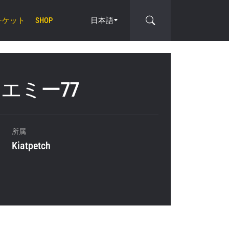
チケット
日本語
SHOP
エミー77
cle
所属
Kiatpetch