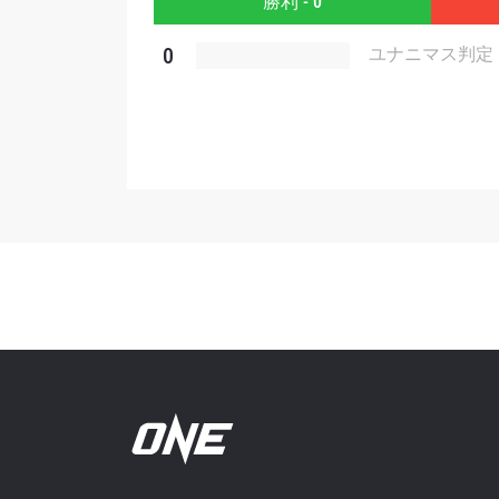
勝利 - 0
このフ
シー
に
0
ユナニマス判定