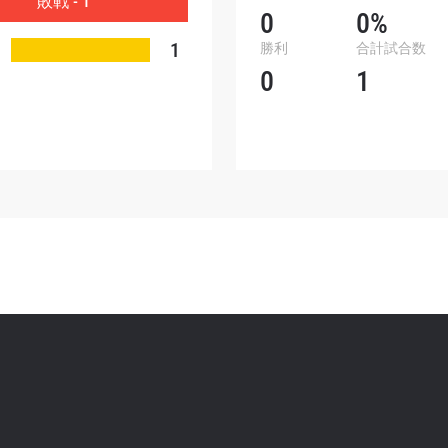
敗戦 - 1
ォームを送信することにより、お客様は当社の
プライバ
0
0%
基づく情報の収集、使用および開示に同意したことにな
1
勝利
合計試合数
お客様は、いつでも配信を停止することができます。
0
1