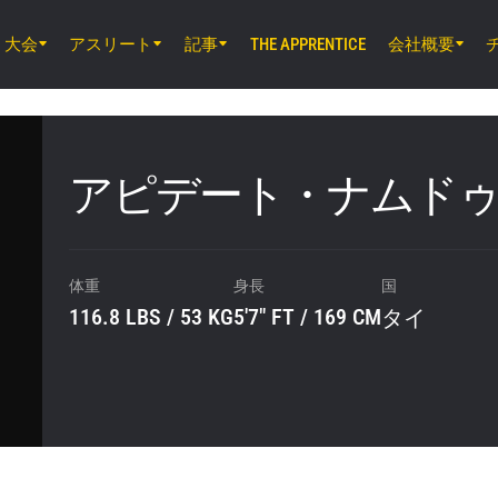
大会
アスリート
記事
会社概要
THE APPRENTICE
8月8日（土）8時30分 UTC
EBARA WAVE アリーナおおた, 東京都
ONE SAMURAI 2
アピデート・ナムドゥ
8月14日（金）11時30分 UTC
ルンピニー・スタジアム, バンコク
ONE Friday Fights 166 & The Inner Cir
体重
身長
国
116.8 LBS / 53 KG
5'7" FT / 169 CM
タイ