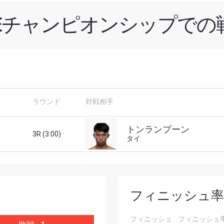
NEチャンピオンシップでの
新情報をゲット
チャンピオンシップとどこでも一緒！ 最新ニュース、特別
ラウンド
対戦相手
イブイベントの最高の席をゲットするため今すぐ登録
対戦相手
トンランプーン
3R (3:00)
タイ
大会
ローマ字で記入）
ハイライトを見る
フィニッシュ率
購読
フィニッシュ
フィニッシュ