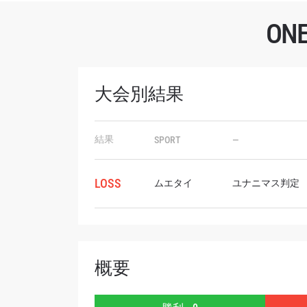
O
大会別結果
最
ONE
結果
SPORT
—
ー、ラ
Eメール
LOSS
ムエタイ
ユナニマス判定
名前（
概要