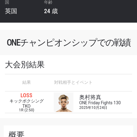
国
年齢
英国
24 歳
ONEチャンピオンシップでの戦績
大会別結果
結果
対戦相手とイベント
最新情報をゲット
LOSS
ONEチャンピオンシップとどこでも一緒！ 最新ニ
奥村将真
キックボクシング
ュース、特別オファー、ライブイベントの最高の
ONE Friday Fights 130
TKO
2025年10月24日
席をゲットするため今すぐ登録を！
1R (2:50)
Eメール
対戦相手
概要