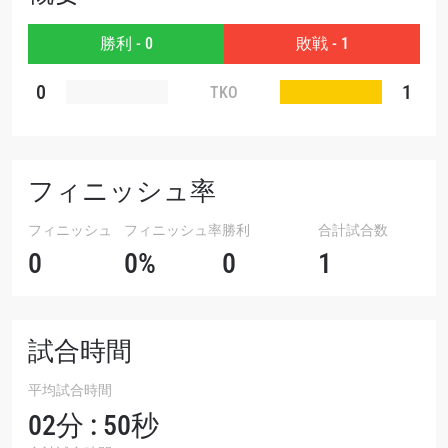
大会
名前（ローマ字で記入）
勝利 - 0
敗戦 - 1
ハイライトを見る
0
1
TKO
購読
このフォームを送信することにより、お客様は当
社の
プライバシーポリシー
に基づく情報の収集、
使用および開示に同意したことになります。お客
フィニッシュ率
様は、いつでも配信を停止することができます。
フィニッシュ
フィニッシュ率
勝利
合計試合数
0
0%
0
1
試合時間
平均試合時間
02分 : 50秒