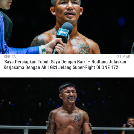
BERITA
21 MAR
‘Saya Persiapkan Tubuh Saya Dengan Baik’ – Rodtang Jelaskan
Kerjasama Dengan Ahli Gizi Jelang Super-Fight Di ONE 172