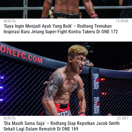
BERITA
18 MAR
‘Saya Ingin Menjadi Ayah Yang Baik’ – Rodtang Temukan
Inspirasi Baru Jelang Super-Fight Kontra Takeru Di ONE 172
BERITA
25 OKT
‘Dia Masih Sama Saja’ – Rodtang Siap Repotkan Jacob Smith
Sekali Lagi Dalam Rematch Di ONE 169