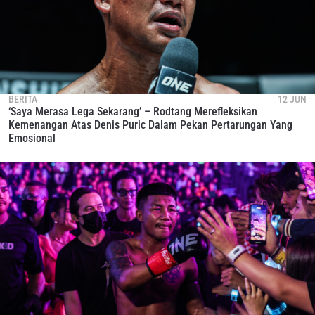
BERITA
12 JUN
‘Saya Merasa Lega Sekarang’ – Rodtang Merefleksikan
Kemenangan Atas Denis Puric Dalam Pekan Pertarungan Yang
Emosional