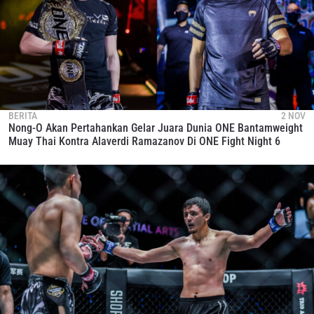
NAMA
GELARAN
LIHAT SOROTAN TERBAIK
BERLANGGANAN
Dengan mengirimkan formulir ini, anda menyetujui
pengumpulan, penggunaan dan pembukaan informasi
BERITA
2 NOV
anda berdasarkan
Kebijakan Privasi
kami. Anda dapat
Nong-O Akan Pertahankan Gelar Juara Dunia ONE Bantamweight
membatalkan (unsubscribe) dari jenis komunikasi ini
Muay Thai Kontra Alaverdi Ramazanov Di ONE Fight Night 6
kapan saja.