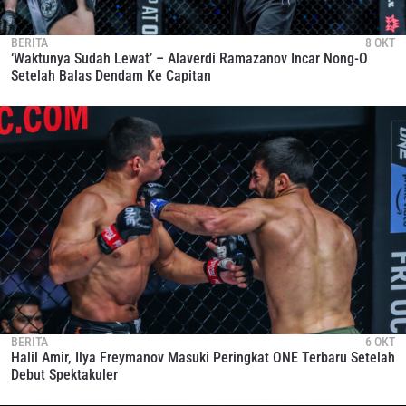
BERITA
8 OKT
‘Waktunya Sudah Lewat’ – Alaverdi Ramazanov Incar Nong-O
Setelah Balas Dendam Ke Capitan
BERITA
6 OKT
Halil Amir, Ilya Freymanov Masuki Peringkat ONE Terbaru Setelah
Debut Spektakuler