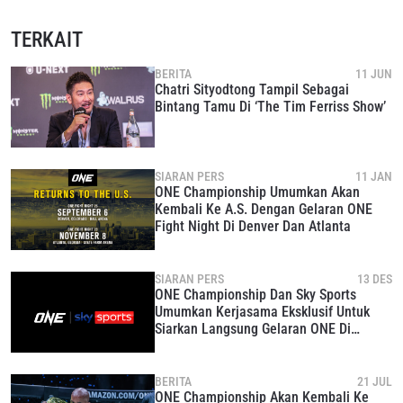
TERKAIT
BERITA
11 JUN
Chatri Sityodtong Tampil Sebagai
Bintang Tamu Di ‘The Tim Ferriss Show’
SIARAN PERS
11 JAN
ONE Championship Umumkan Akan
Kembali Ke A.S. Dengan Gelaran ONE
Fight Night Di Denver Dan Atlanta
SIARAN PERS
13 DES
ONE Championship Dan Sky Sports
Umumkan Kerjasama Eksklusif Untuk
Siarkan Langsung Gelaran ONE Di
Inggris Raya Dan Irlandia
BERITA
21 JUL
ONE Championship Akan Kembali Ke