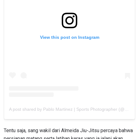
View this post on Instagram
A post shared by Pablo Martinez | Sports Photographer (@pablomartinezph_)
Tentu saja, sang wakil dari Almeida Jiu-Jitsu percaya bahwa
persiapan matang serta latihan keras yang ia jalani akan