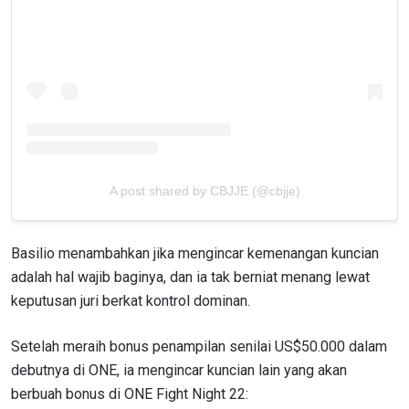
A post shared by CBJJE (@cbjje)
Basilio menambahkan jika mengincar kemenangan kuncian
adalah hal wajib baginya, dan ia tak berniat menang lewat
keputusan juri berkat kontrol dominan.
Setelah meraih bonus penampilan senilai US$50.000 dalam
IKUTI PERKEMBANGAN TERBARU
debutnya di ONE, ia mengincar kuncian lain yang akan
Bawa ONE Championship kemana pun anda pergi!
berbuah bonus di ONE Fight Night 22:
Daftar sekarang untuk mendapat akses ke berita