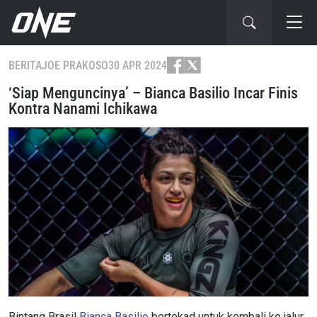
BERITA
JOE PRAKOSO
30 APR 2024
‘Siap Menguncinya’ – Bianca Basilio Incar Finis
Kontra Nanami Ichikawa
Bintang Brasil
Bianca Basilio
bertekad untuk kembali ke jalur