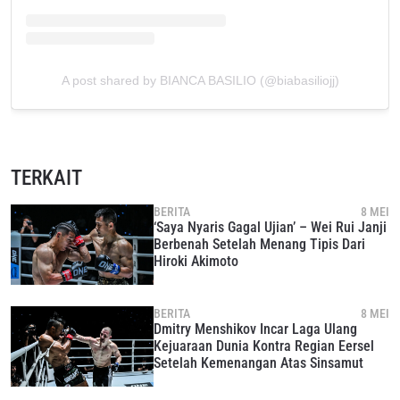
A post shared by BIANCA BASILIO (@biabasiliojj)
TERKAIT
BERITA
8 MEI
‘Saya Nyaris Gagal Ujian’ – Wei Rui Janji
Berbenah Setelah Menang Tipis Dari
Hiroki Akimoto
BERITA
8 MEI
Dmitry Menshikov Incar Laga Ulang
Kejuaraan Dunia Kontra Regian Eersel
Setelah Kemenangan Atas Sinsamut