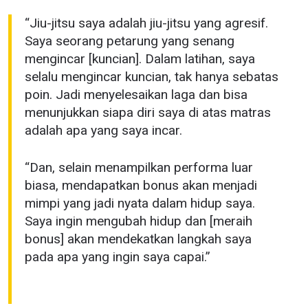
terbaru, tawaran spesial, dan akses awal untuk kursi
terbaik di gelaran langsung kami.
“Jiu-jitsu saya adalah jiu-jitsu yang agresif.
EMAIL
Saya seorang petarung yang senang
LAWAN
mengincar [kuncian]. Dalam latihan, saya
selalu mengincar kuncian, tak hanya sebatas
NAMA
GELARAN
poin. Jadi menyelesaikan laga dan bisa
menunjukkan siapa diri saya di atas matras
adalah apa yang saya incar.
LIHAT SOROTAN TERBAIK
BERLANGGANAN
“Dan, selain menampilkan performa luar
Dengan mengirimkan formulir ini, anda menyetujui
biasa, mendapatkan bonus akan menjadi
pengumpulan, penggunaan dan pembukaan informasi
anda berdasarkan
Kebijakan Privasi
kami. Anda dapat
mimpi yang jadi nyata dalam hidup saya.
membatalkan (unsubscribe) dari jenis komunikasi ini
Saya ingin mengubah hidup dan [meraih
kapan saja.
bonus] akan mendekatkan langkah saya
pada apa yang ingin saya capai.”