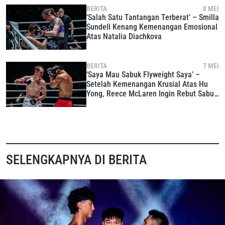
BERITA
8 MEI
‘Salah Satu Tantangan Terberat’ – Smilla
Sundell Kenang Kemenangan Emosional
Atas Natalia Diachkova
BERITA
7 MEI
‘Saya Mau Sabuk Flyweight Saya’ –
Setelah Kemenangan Krusial Atas Hu
Yong, Reece McLaren Ingin Rebut Sabuk
Emas MMA
SELENGKAPNYA DI BERITA