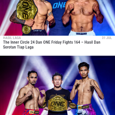
LIHAT SOROTAN TERBAIK
BERLANGGANAN
Dengan mengirimkan formulir ini, anda menyetujui
pengumpulan, penggunaan dan pembukaan informasi
anda berdasarkan
Kebijakan Privasi
kami. Anda dapat
membatalkan (unsubscribe) dari jenis komunikasi ini
HASIL LAGA
31 JUL
kapan saja.
The Inner Circle 24 Dan ONE Friday Fights 164 – Hasil Dan
Sorotan Tiap Laga