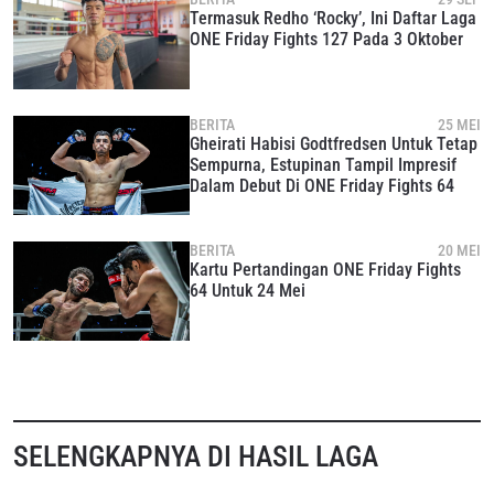
Termasuk Redho ‘Rocky’, Ini Daftar Laga
ONE Friday Fights 127 Pada 3 Oktober
BERITA
25 MEI
Gheirati Habisi Godtfredsen Untuk Tetap
Sempurna, Estupinan Tampil Impresif
Dalam Debut Di ONE Friday Fights 64
BERITA
20 MEI
Kartu Pertandingan ONE Friday Fights
64 Untuk 24 Mei
SELENGKAPNYA DI HASIL LAGA