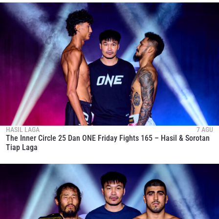
IKUTI PERKEMBANGAN TERBARU
Bawa ONE Championship kemana pun anda pergi!
Daftar sekarang untuk mendapat akses ke berita
HASIL LAGA
7 AGU
The Inner Circle 25 Dan ONE Friday Fights 165 – Hasil & Sorotan
terbaru, tawaran spesial, dan akses awal untuk kursi
Tiap Laga
terbaik di gelaran langsung kami.
EMAIL
LAWAN
NAMA
GELARAN