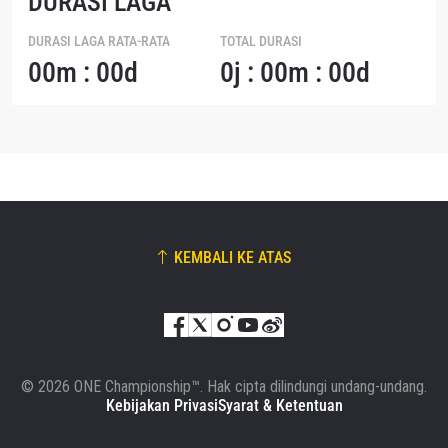
DURASI LAGA
DURASI LAGA RATA-RATA
TOTAL DURASI
00m : 00d
0j : 00m : 00d
KEMBALI KE ATAS
© 2026 ONE Championship™. Hak cipta dilindungi undang-undang.
Kebijakan Privasi
Syarat & Ketentuan