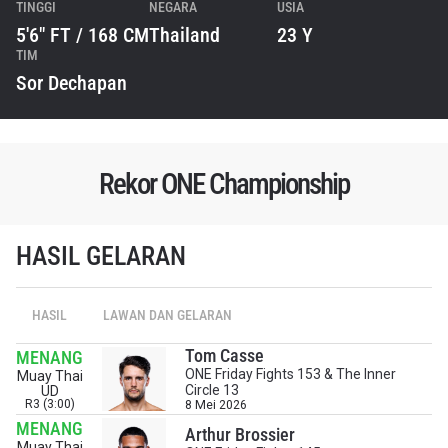
TINGGI
NEGARA
USIA
5'6" FT / 168 CM
Thailand
23 Y
TIM
Sor Dechapan
Rekor ONE Championship
HASIL GELARAN
HASIL
LAWAN DAN GELARAN
Tom Casse
MENANG
ONE Friday Fights 153 & The Inner
Muay Thai
Circle 13
UD
R3 (3:00)
8 Mei 2026
MENANG
Arthur Brossier
Muay Thai