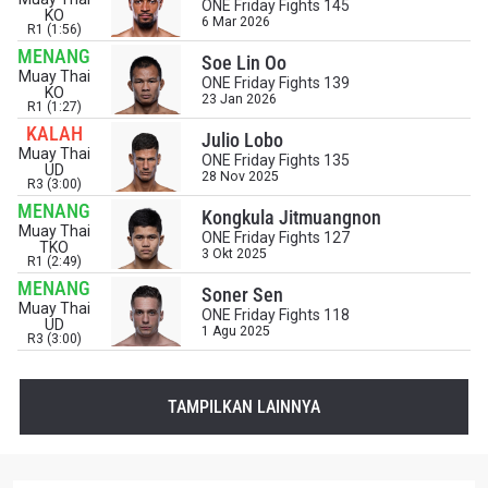
ONE Friday Fights 145
KO
6 Mar 2026
R1 (1:56)
MENANG
Soe Lin Oo
Muay Thai
ONE Friday Fights 139
KO
23 Jan 2026
R1 (1:27)
IKUTI PERKEMBANGAN TERBARU
KALAH
Julio Lobo
Muay Thai
Bawa ONE Championship kemana pun anda pergi!
ONE Friday Fights 135
UD
Daftar sekarang untuk mendapat akses ke berita
28 Nov 2025
R3 (3:00)
terbaru, tawaran spesial, dan akses awal untuk kursi
MENANG
Kongkula Jitmuangnon
terbaik di gelaran langsung kami.
Muay Thai
ONE Friday Fights 127
EMAIL
TKO
3 Okt 2025
R1 (2:49)
LAWAN
MENANG
Soner Sen
Muay Thai
ONE Friday Fights 118
NAMA
GELARAN
UD
1 Agu 2025
R3 (3:00)
LIHAT SOROTAN TERBAIK
TAMPILKAN LAINNYA
BERLANGGANAN
Dengan mengirimkan formulir ini, anda menyetujui
pengumpulan, penggunaan dan pembukaan informasi