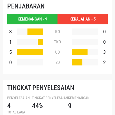
anda berdasarkan
Kebijakan Privasi
kami. Anda dapat
PENJABARAN
membatalkan (unsubscribe) dari jenis komunikasi ini
kapan saja.
KEMENANGAN - 9
KEKALAHAN - 5
3
0
KO
1
0
TKO
5
3
UD
0
2
SD
TINGKAT PENYELESAIAN
PENYELESAIAN
TINGKAT PENYELESAIAN
KEMENANGAN
4
44%
9
TOTAL LAGA