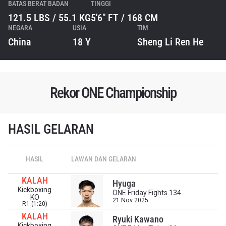
BATAS BERAT BADAN
TINGGI
121.5 LBS / 55.1 KG
5'6" FT / 168 CM
NEGARA
USIA
TIM
China
18 Y
Sheng Li Ren He
Rekor ONE Championship
HASIL GELARAN
HASIL
LAWAN DAN GELARAN
IKUTI PERKEMBANGAN TERBARU
KALAH
Hyuga
Bawa ONE Championship kemana pun anda pergi!
Kickboxing
ONE Friday Fights 134
Daftar sekarang untuk mendapat akses ke berita
KO
21 Nov 2025
R1 (1:20)
terbaru, tawaran spesial, dan akses awal untuk kursi
KALAH
terbaik di gelaran langsung kami.
Ryuki Kawano
EMAIL
Kickboxing