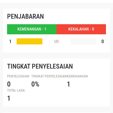
NAMA
GELARAN
PENJABARAN
LIHAT SOROTAN TERBAIK
KEMENANGAN - 1
KEKALAHAN - 0
BERLANGGANAN
1
0
Dengan mengirimkan formulir ini, anda menyetujui
UD
pengumpulan, penggunaan dan pembukaan informasi
anda berdasarkan
Kebijakan Privasi
kami. Anda dapat
membatalkan (unsubscribe) dari jenis komunikasi ini
kapan saja.
TINGKAT PENYELESAIAN
PENYELESAIAN
TINGKAT PENYELESAIAN
KEMENANGAN
0
0%
1
TOTAL LAGA
1