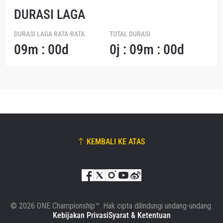
DURASI LAGA
DURASI LAGA RATA-RATA
TOTAL DURASI
09m : 00d
0j : 09m : 00d
KEMBALI KE ATAS
© 2026 ONE Championship™. Hak cipta dilindungi undang-undang.
Kebijakan Privasi
Syarat & Ketentuan