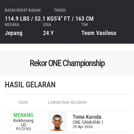
BATAS BERAT BADAN
TINGGI
114.9 LBS / 52.1 KG
5'4" FT / 163 CM
NEGARA
USIA
TIM
Jepang
24 Y
Team Vasileus
Rekor ONE Championship
HASIL GELARAN
IKUTI PERKEMBANGAN TERBARU
Bawa ONE Championship kemana pun anda pergi!
HASIL
LAWAN DAN GELARAN
Daftar sekarang untuk mendapat akses ke berita
terbaru, tawaran spesial, dan akses awal untuk kursi
MENANG
terbaik di gelaran langsung kami.
Toma Kuroda
Kickboxing
EMAIL
ONE SAMURAI 1
UD
29 Apr 2026
LAWAN
R3 (3:00)