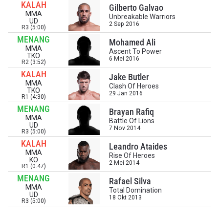
KALAH
Gilberto Galvao
MMA
Unbreakable Warriors
UD
2 Sep 2016
R3 (5:00)
MENANG
Mohamed Ali
MMA
Ascent To Power
TKO
6 Mei 2016
R2 (3:52)
KALAH
Jake Butler
IKUTI PERKEMBANGAN TERBARU
MMA
Clash Of Heroes
TKO
29 Jan 2016
Bawa ONE Championship kemana pun anda pergi!
R1 (4:30)
Daftar sekarang untuk mendapat akses ke berita
MENANG
Brayan Rafiq
terbaru, tawaran spesial, dan akses awal untuk kursi
MMA
Battle Of Lions
terbaik di gelaran langsung kami.
UD
7 Nov 2014
EMAIL
R3 (5:00)
KALAH
LAWAN
Leandro Ataides
MMA
Rise Of Heroes
KO
2 Mei 2014
R1 (0:47)
NAMA
GELARAN
MENANG
Rafael Silva
MMA
Total Domination
UD
18 Okt 2013
R3 (5:00)
LIHAT SOROTAN TERBAIK
BERLANGGANAN