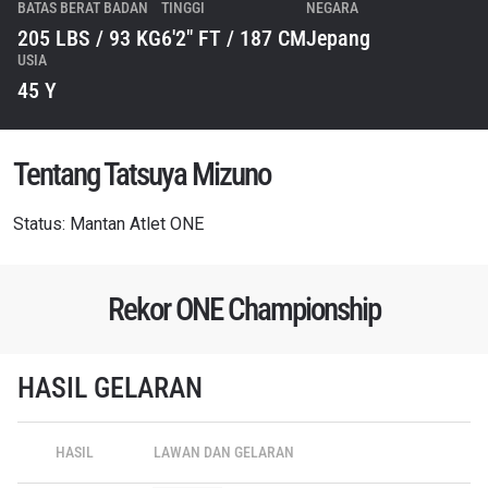
BATAS BERAT BADAN
TINGGI
NEGARA
205 LBS / 93 KG
6'2" FT / 187 CM
Jepang
USIA
45 Y
Tentang Tatsuya Mizuno
Status: Mantan Atlet ONE
Rekor ONE Championship
HASIL GELARAN
HASIL
LAWAN DAN GELARAN