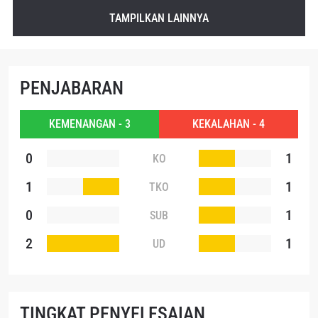
TAMPILKAN LAINNYA
Dengan mengirimkan formulir ini, anda menyetujui
pengumpulan, penggunaan dan pembukaan informasi
anda berdasarkan
Kebijakan Privasi
kami. Anda dapat
membatalkan (unsubscribe) dari jenis komunikasi ini
kapan saja.
PENJABARAN
KEMENANGAN - 3
KEKALAHAN - 4
0
1
KO
1
1
TKO
0
1
SUB
2
1
UD
TINGKAT PENYELESAIAN