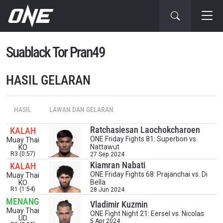
Suablack Tor Pran49
HASIL GELARAN
HASIL
LAWAN DAN GELARAN
Ratchasiesan Laochokcharoen
KALAH
ONE Friday Fights 81: Superbon vs.
Muay Thai
Nattawut
KO
R3 (0:57)
27 Sep 2024
Kiamran Nabati
KALAH
ONE Friday Fights 68: Prajanchai vs. Di
Muay Thai
IKUTI PERKEMBANGAN TERBARU
Bella
KO
R1 (1:54)
28 Jun 2024
Bawa ONE Championship kemana pun anda pergi!
MENANG
Vladimir Kuzmin
Daftar sekarang untuk mendapat akses ke berita
Muay Thai
terbaru, tawaran spesial, dan akses awal untuk kursi
ONE Fight Night 21: Eersel vs. Nicolas
UD
5 Apr 2024