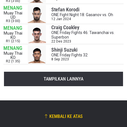
terbaik di gelaran langsung kami.
R3 (3:00)
EMAIL
MENANG
Stefan Korodi
LAWAN
Muay Thai
ONE Fight Night 18: Gasanov vs. Oh
UD
12 Jan 2024
R3 (3:00)
NAMA
GELARAN
Craig Coakley
MENANG
ONE Friday Fights 46: Tawanchai vs.
Muay Thai
Superbon
KO
R1 (2:15)
22 Des 2023
LIHAT SOROTAN TERBAIK
MENANG
Shinji Suzuki
BERLANGGANAN
Muay Thai
ONE Friday Fights 32
KO
8 Sep 2023
R2 (1:35)
Dengan mengirimkan formulir ini, anda menyetujui
pengumpulan, penggunaan dan pembukaan informasi
anda berdasarkan
Kebijakan Privasi
kami. Anda dapat
TAMPILKAN LAINNYA
membatalkan (unsubscribe) dari jenis komunikasi ini
kapan saja.
KEMBALI KE ATAS