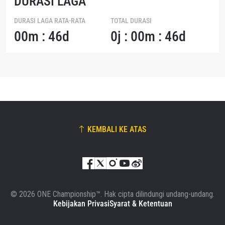
DURASI LAGA
DURASI LAGA RATA-RATA
TOTAL DURASI
00m : 46d
0j : 00m : 46d
KEMBALI KE ATAS
© 2026 ONE Championship™. Hak cipta dilindungi undang-undang.
Kebijakan Privasi
Syarat & Ketentuan