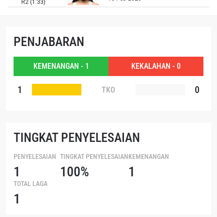
R2 (1:33)
NAMA
GELARAN
PENJABARAN
LIHAT SOROTAN TERBAIK
BERLANGGANAN
KEMENANGAN - 1
KEKALAHAN - 0
Dengan mengirimkan formulir ini, anda menyetujui
1
0
TKO
pengumpulan, penggunaan dan pembukaan informasi
anda berdasarkan
Kebijakan Privasi
kami. Anda dapat
membatalkan (unsubscribe) dari jenis komunikasi ini
kapan saja.
TINGKAT PENYELESAIAN
PENYELESAIAN
TINGKAT PENYELESAIAN
KEMENANGAN
1
100%
1
TOTAL LAGA
1