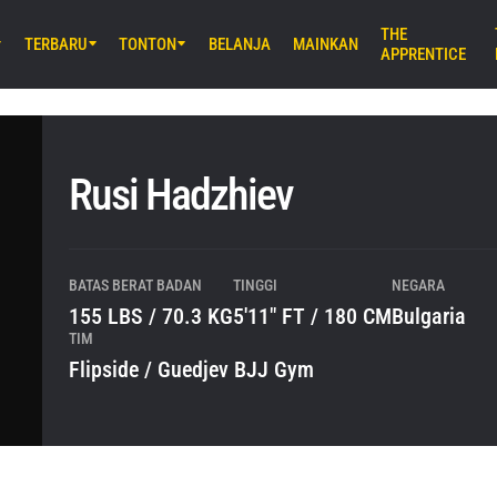
THE
TERBARU
TONTON
BELANJA
MAINKAN
APPRENTICE
M) 11:30 UTC
Stadium, Bangkok
iday Fights 165 & The Inner Circle
Rusi Hadzhiev
B) 8:30 UTC
E Arena Ota, Tokyo
AMURAI 2
BATAS BERAT BADAN
TINGGI
NEGARA
155 LBS / 70.3 KG
5'11" FT / 180 CM
Bulgaria
TIM
Flipside / Guedjev BJJ Gym