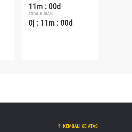
11m : 00d
naan dan
TOTAL DURASI
dapat
0j : 11m : 00d
KEMBALI KE ATAS