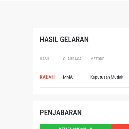
HASIL GELARAN
IKU
HASIL
OLAHRAGA
METODE
Bawa ONE
akses ke 
gelaran l
KALAH
EMAIL
MMA
Keputusan Mutlak
NAMA
PENJABARAN