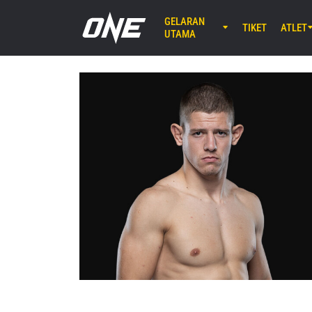
GELARAN
TIKET
ATLET
UTAMA
AGU 7 (JU
Lumpinee 
ONE Fr
25
AGU 8 (SA
EBARA WAV
ONE S