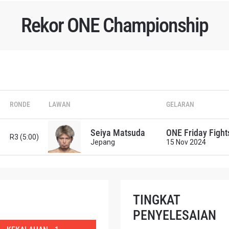
Rekor ONE Championship
TI PERKEMBANGAN TERBARU
RONDE
LAWAN
GELARAN
 Championship kemana pun anda pergi! Daftar sekarang untuk m
berita terbaru, tawaran spesial, dan akses awal untuk kursi terbaik
angsung kami.
Seiya Matsuda
ONE Friday Fight
R3 (5:00)
Jepang
15 Nov 2024
LAWAN
GELARAN
TINGKAT
LIHAT SOROTAN TERBAIK
PENYELESAIAN
BERLANGGANAN