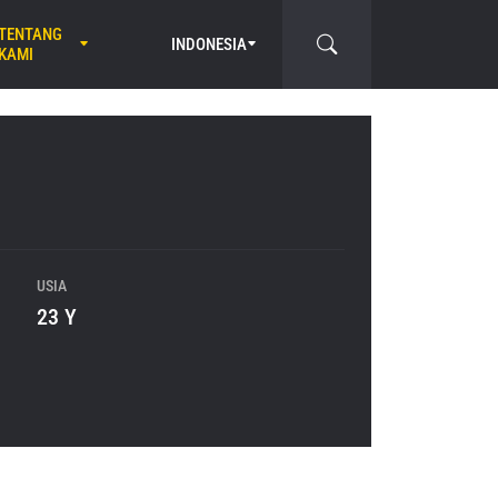
TENTANG
INDONESIA
KAMI
USIA
23 Y