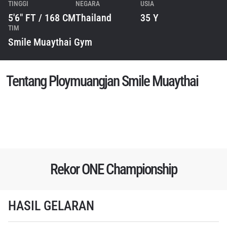
TINGGI
NEGARA
USIA
5'6" FT / 168 CM
Thailand
35 Y
TIM
Smile Muaythai Gym
Tentang Ploymuangjan Smile Muaythai
Rekor ONE Championship
IKUTI PERKEMBANGAN TERBARU
Bawa ONE Championship kemana pun anda pergi!
HASIL GELARAN
Daftar sekarang untuk mendapat akses ke berita
terbaru, tawaran spesial, dan akses awal untuk kursi
terbaik di gelaran langsung kami.