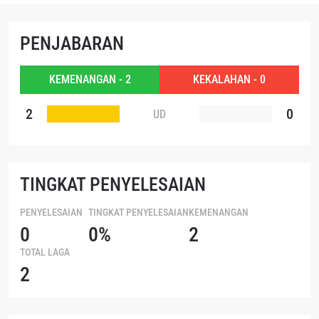
NAMA
GELARAN
PENJABARAN
LIHAT SOROTAN TERBAIK
KEMENANGAN - 2
KEKALAHAN - 0
BERLANGGANAN
2
0
Dengan mengirimkan formulir ini, anda menyetujui
UD
pengumpulan, penggunaan dan pembukaan informasi
anda berdasarkan
Kebijakan Privasi
kami. Anda dapat
membatalkan (unsubscribe) dari jenis komunikasi ini
kapan saja.
TINGKAT PENYELESAIAN
PENYELESAIAN
TINGKAT PENYELESAIAN
KEMENANGAN
0
0%
2
TOTAL LAGA
2