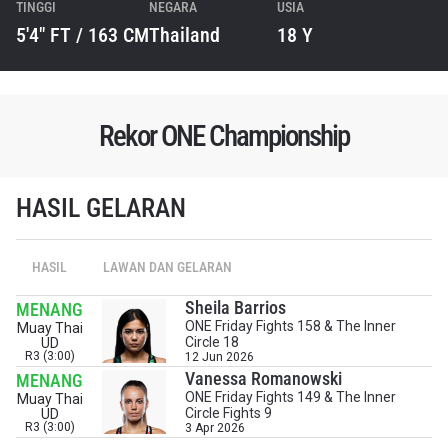
TINGGI
NEGARA
USIA
5'4" FT / 163 CM
Thailand
18 Y
Rekor ONE Championship
HASIL GELARAN
HASIL
LAWAN DAN GELARAN
IKUTI PERKEMBANGAN TERBARU
Sheila Barrios
MENANG
Bawa ONE Championship kemana pun anda pergi!
ONE Friday Fights 158 & The Inner
Muay Thai
Circle 18
UD
Daftar sekarang untuk mendapat akses ke berita
R3 (3:00)
12 Jun 2026
terbaru, tawaran spesial, dan akses awal untuk kursi
Vanessa Romanowski
MENANG
terbaik di gelaran langsung kami.
ONE Friday Fights 149 & The Inner
Muay Thai
EMAIL
Circle Fights 9
UD
LAWAN
R3 (3:00)
3 Apr 2026