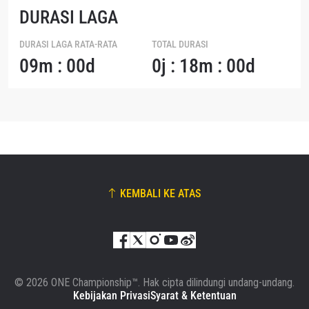
DURASI LAGA
DURASI LAGA RATA-RATA
TOTAL DURASI
09m : 00d
0j : 18m : 00d
KEMBALI KE ATAS
© 2026 ONE Championship™. Hak cipta dilindungi undang-undang.
Kebijakan Privasi
Syarat & Ketentuan