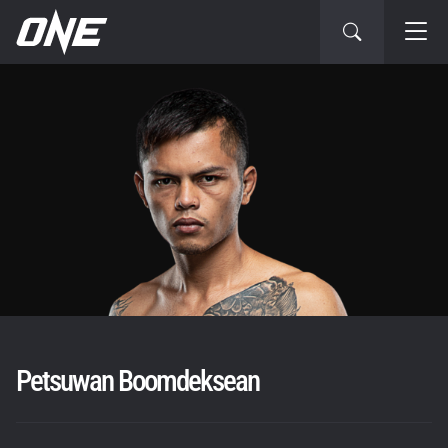
Petsuwan Boomdeksean