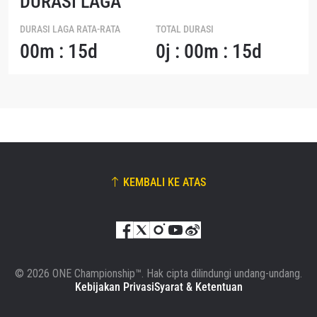
DURASI LAGA
DURASI LAGA RATA-RATA
TOTAL DURASI
00m : 15d
0j : 00m : 15d
KEMBALI KE ATAS
© 2026 ONE Championship™. Hak cipta dilindungi undang-undang.
Kebijakan Privasi
Syarat & Ketentuan