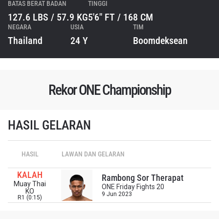
BATAS BERAT BADAN
TINGGI
127.6 LBS / 57.9 KG
5'6" FT / 168 CM
NEGARA
USIA
TIM
Thailand
24 Y
Boomdeksean
Rekor ONE Championship
HASIL GELARAN
IKUTI PERKEMBANGAN TERBARU
Bawa ONE Championship kemana pun anda pergi!
HASIL
LAWAN DAN GELARAN
Daftar sekarang untuk mendapat akses ke berita
terbaru, tawaran spesial, dan akses awal untuk kursi
KALAH
Rambong Sor Therapat
terbaik di gelaran langsung kami.
Muay Thai
ONE Friday Fights 20
EMAIL
KO
9 Jun 2023
R1 (0:15)
LAWAN