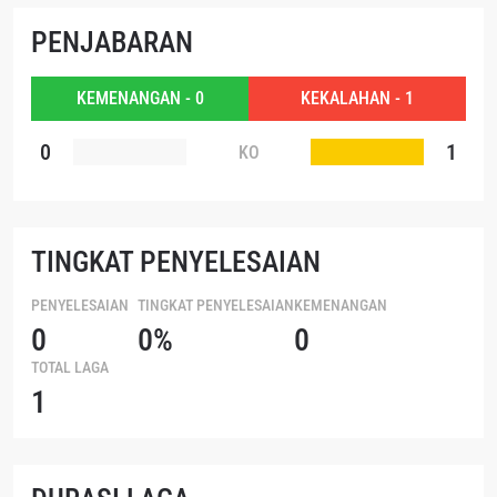
NAMA
GELARAN
PENJABARAN
KEMENANGAN - 0
KEKALAHAN - 1
LIHAT SOROTAN TERBAIK
BERLANGGANAN
0
1
KO
Dengan mengirimkan formulir ini, anda menyetujui
pengumpulan, penggunaan dan pembukaan informasi
anda berdasarkan
Kebijakan Privasi
kami. Anda dapat
membatalkan (unsubscribe) dari jenis komunikasi ini
kapan saja.
TINGKAT PENYELESAIAN
PENYELESAIAN
TINGKAT PENYELESAIAN
KEMENANGAN
0
0%
0
TOTAL LAGA
1