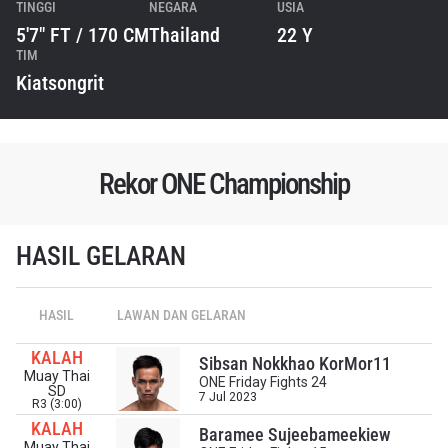
TINGGI
NEGARA
USIA
5'7" FT / 170 CM
Thailand
22 Y
TIM
Kiatsongrit
Rekor ONE Championship
HASIL GELARAN
HASIL
LAWAN DAN GELARAN
IKUTI PERKEMBANGAN TERBARU
KALAH
Sibsan Nokkhao KorMor11
Bawa ONE Championship kemana pun anda pergi!
Muay Thai
ONE Friday Fights 24
Daftar sekarang untuk mendapat akses ke berita
SD
7 Jul 2023
R3 (3:00)
terbaru, tawaran spesial, dan akses awal untuk kursi
KALAH
terbaik di gelaran langsung kami.
Baramee Sujeebameekiew
EMAIL
Muay Thai