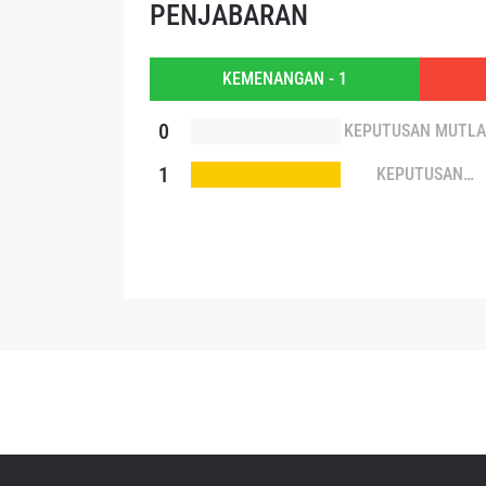
PENJABARAN
Dengan 
KEMENANGAN - 1
pemb
0
KEPUTUSAN MUTL
1
KEPUTUSAN
TERBELAH (SPLIT
DECISION)