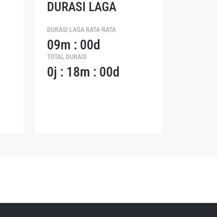
DURASI LAGA
DURASI LAGA RATA-RATA
naan dan
09m : 00d
dapat
TOTAL DURASI
0j : 18m : 00d