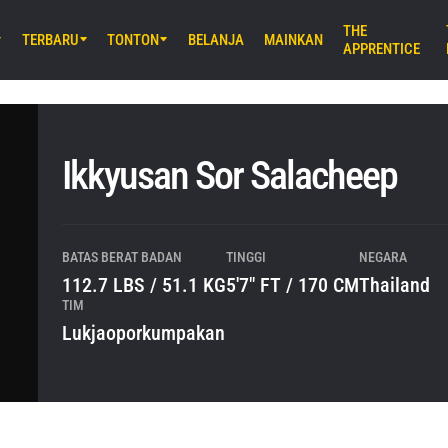
THE
TERBARU
TONTON
BELANJA
MAINKAN
APPRENTICE
B) 8:30 UTC
E Arena Ota, Tokyo
AMURAI 2
Ikkyusan Sor Salacheep
UM) 11:30 UTC
Stadium, Bangkok
iday Fights 166 & The Inner Circle
BATAS BERAT BADAN
TINGGI
NEGARA
112.7 LBS / 51.1 KG
5'7" FT / 170 CM
Thailand
TIM
Lukjaoporkumpakan