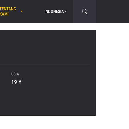
TENTANG
INDONESIA
KAMI
USIA
19 Y