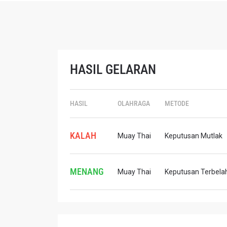
HASIL GELARAN
IKU
HASIL
OLAHRAGA
METODE
Bawa ONE
akses ke 
KALAH
Muay Thai
Keputusan Mutlak
gelaran l
EMAIL
MENANG
Muay Thai
Keputusan Terbelah 
NAMA