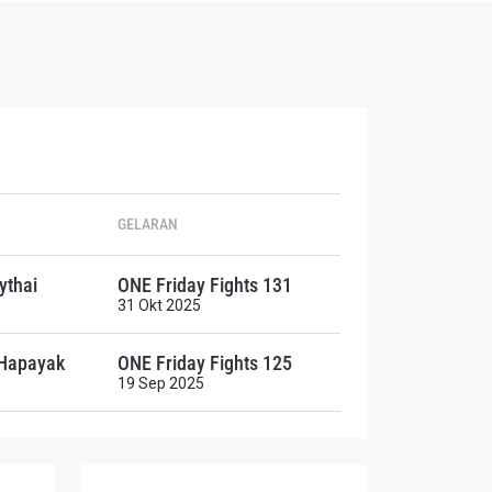
GELARAN
endapat
thai
ONE Friday Fights 131
 di
31 Okt 2025
Hapayak
ONE Friday Fights 125
19 Sep 2025