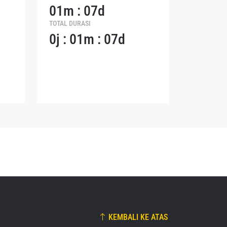
01m : 07d
naan dan
TOTAL DURASI
dapat
0j : 01m : 07d
KEMBALI KE ATAS