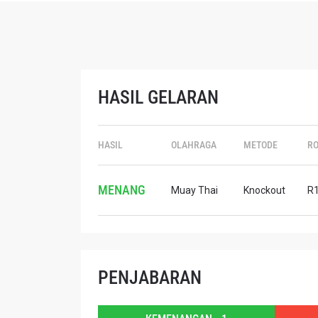
HASIL GELARAN
IKU
HASIL
OLAHRAGA
METODE
R
Bawa ONE
akses ke 
gelaran l
MENANG
EMAIL
Muay Thai
Knockout
R1
NAMA
PENJABARAN