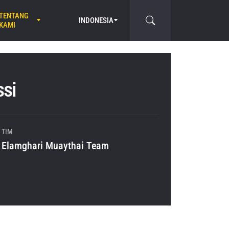
TENTANG
INDONESIA
KAMI
ssi
TIM
Elamghari Muaythai Team