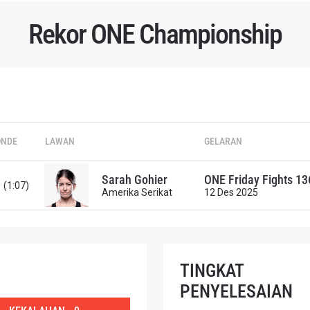
Rekor ONE Championship
TI PERKEMBANGAN TERBARU
ONDE
LAWAN
GELARAN
 Championship kemana pun anda pergi! Daftar sekarang untuk m
berita terbaru, tawaran spesial, dan akses awal untuk kursi terbaik
angsung kami.
Sarah Gohier
ONE Friday Fights 13
 (1:07)
Amerika Serikat
12 Des 2025
LAWAN
GELARAN
TINGKAT
LIHAT SOROTAN TERBAIK
PENYELESAIAN
BERLANGGANAN