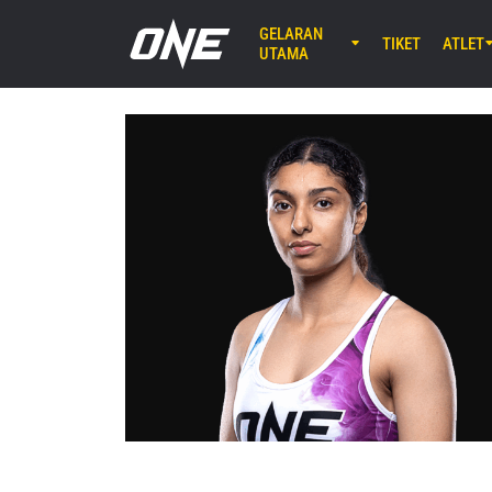
GELARAN
TIKET
ATLET
UTAMA
AGU 7 (JU
Lumpinee 
ONE Fr
25
AGU 8 (SA
EBARA WAV
ONE S