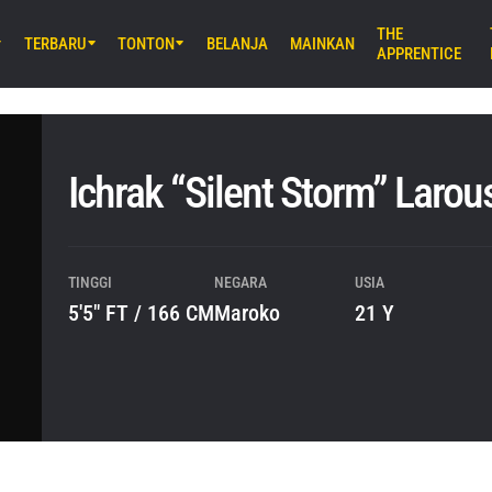
THE
TERBARU
TONTON
BELANJA
MAINKAN
APPRENTICE
M) 11:30 UTC
Stadium, Bangkok
iday Fights 165 & The Inner Circle
Ichrak “Silent Storm” Larou
B) 8:30 UTC
E Arena Ota, Tokyo
AMURAI 2
TINGGI
NEGARA
USIA
5'5" FT / 166 CM
Maroko
21 Y