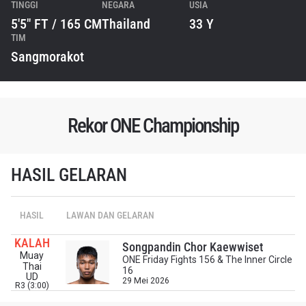
TINGGI
NEGARA
USIA
5'5" FT / 165 CM
Thailand
33 Y
TIM
Sangmorakot
Rekor ONE Championship
HASIL GELARAN
IKUTI PERKEMBANGAN TERBARU
HASIL
LAWAN DAN GELARAN
Bawa ONE Championship kemana pun anda pergi!
Daftar sekarang untuk mendapat akses ke berita
KALAH
terbaru, tawaran spesial, dan akses awal untuk kursi
Songpandin Chor Kaewwiset
Muay
terbaik di gelaran langsung kami.
ONE Friday Fights 156 & The Inner Circle
Thai
EMAIL
16
UD
29 Mei 2026
R3 (3:00)
LAWAN