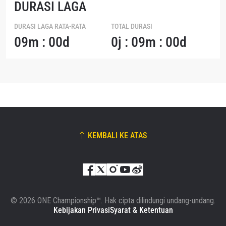
DURASI LAGA
DURASI LAGA RATA-RATA
TOTAL DURASI
09m : 00d
0j : 09m : 00d
KEMBALI KE ATAS
© 2026 ONE Championship™. Hak cipta dilindungi undang-undang.
Kebijakan Privasi
Syarat & Ketentuan