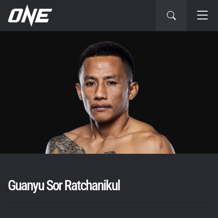
Guanyu Sor Ratchanikul