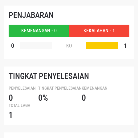
NAMA
GELARAN
PENJABARAN
LIHAT SOROTAN TERBAIK
KEMENANGAN - 0
KEKALAHAN - 1
BERLANGGANAN
0
1
KO
Dengan mengirimkan formulir ini, anda menyetujui
pengumpulan, penggunaan dan pembukaan informasi
anda berdasarkan
Kebijakan Privasi
kami. Anda dapat
membatalkan (unsubscribe) dari jenis komunikasi ini
kapan saja.
TINGKAT PENYELESAIAN
PENYELESAIAN
TINGKAT PENYELESAIAN
KEMENANGAN
0
0%
0
TOTAL LAGA
1