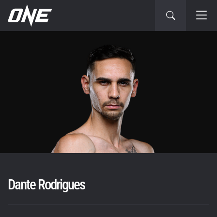
Dante Rodrigues