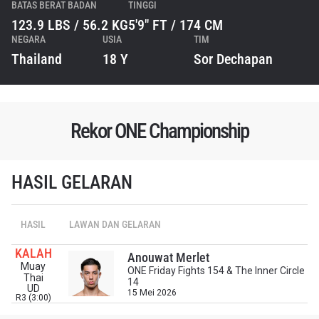
BATAS BERAT BADAN
TINGGI
123.9 LBS / 56.2 KG
5'9" FT / 174 CM
NEGARA
USIA
TIM
Thailand
18 Y
Sor Dechapan
Rekor ONE Championship
HASIL GELARAN
IKUTI PERKEMBANGAN TERBARU
HASIL
LAWAN DAN GELARAN
Bawa ONE Championship kemana pun anda pergi!
Daftar sekarang untuk mendapat akses ke berita
KALAH
terbaru, tawaran spesial, dan akses awal untuk kursi
Anouwat Merlet
Muay
terbaik di gelaran langsung kami.
ONE Friday Fights 154 & The Inner Circle
Thai
EMAIL
14
UD
15 Mei 2026
R3 (3:00)
LAWAN