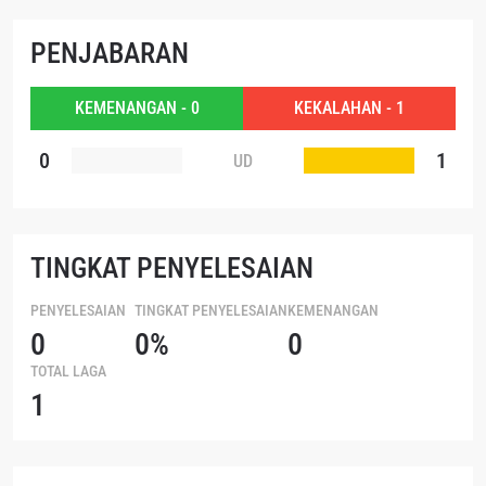
NAMA
GELARAN
PENJABARAN
LIHAT SOROTAN TERBAIK
KEMENANGAN - 0
KEKALAHAN - 1
BERLANGGANAN
0
1
UD
Dengan mengirimkan formulir ini, anda menyetujui
pengumpulan, penggunaan dan pembukaan informasi
anda berdasarkan
Kebijakan Privasi
kami. Anda dapat
membatalkan (unsubscribe) dari jenis komunikasi ini
kapan saja.
TINGKAT PENYELESAIAN
PENYELESAIAN
TINGKAT PENYELESAIAN
KEMENANGAN
0
0%
0
TOTAL LAGA
1