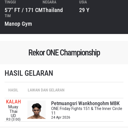
TINGGI
NEGARA
USIA
5'7" FT / 171 CM
Thailand
29 Y
TIM
Manop Gym
Rekor ONE Championship
HASIL GELARAN
IKUTI PERKEMBANGAN TERBARU
HASIL
LAWAN DAN GELARAN
Bawa ONE Championship kemana pun anda pergi!
Daftar sekarang untuk mendapat akses ke berita
KALAH
terbaru, tawaran spesial, dan akses awal untuk kursi
Petmuangsri Wankhongohm MBK
Muay
terbaik di gelaran langsung kami.
ONE Friday Fights 151 & The Inner Circle
Thai
EMAIL
11
UD
24 Apr 2026
R3 (3:00)
LAWAN