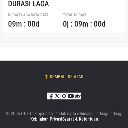
DURASI LAGA
DURASI LAGA RATA-RATA
TOTAL DURASI
09m : 00d
0j : 09m : 00d
KEMBALI KE ATAS
© 2026 ONE Championship™. Hak cipta dilindungi undang-undang.
Kebijakan Privasi
Syarat & Ketentuan