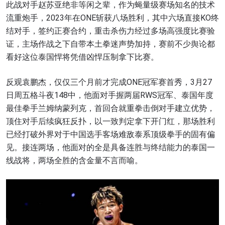
此战对手赵苏亚绝非等闲之辈，作为蝇量级赛场知名的技术
流重炮手，2023年在ONE斩获八场胜利，其中六场直接KO终
结对手，签约正赛合约，重击杀伤力经过多场高强度比赛验
证，主场作战之下自带本土拳迷声势加持，赛前不少舆论都
看好这位泰国悍将凭借凶悍压制拿下比赛。
反观袁鹏杰，仅仅三个月前才完成ONE冠军赛首秀，3月27
日周五格斗夜148中，他面对手握两届RWS冠军、泰国年度
最佳拳手兰姆纳蒙列克，首回合就重拳击倒对手建立优势，
顶住对手后续疯狂反扑，以一致判定拿下开门红，那场胜利
已经打破外界对于中国选手客场难敌泰系顶级拳手的固有偏
见。接连两场，他面对的全是具备连胜与终结能力的泰国一
线战将，两场全胜的含金量不言而喻。