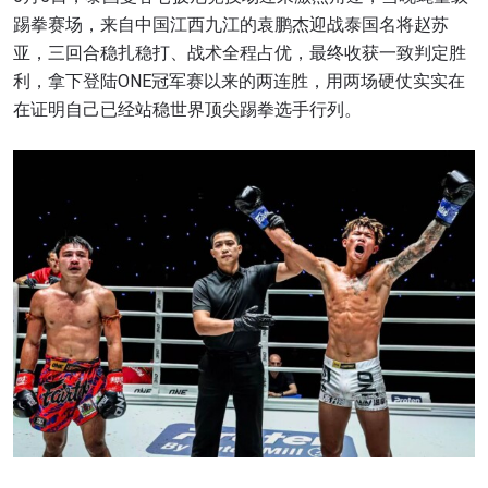
踢拳赛场，来自中国江西九江的袁鹏杰迎战泰国名将赵苏
亚，三回合稳扎稳打、战术全程占优，最终收获一致判定胜
利，拿下登陆ONE冠军赛以来的两连胜，用两场硬仗实实在
在证明自己已经站稳世界顶尖踢拳选手行列。