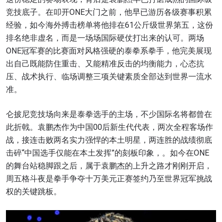
竞技底子。在叩开ONE大门之前，他早已游历各级赛事积累
经验，如今海外搏击榜单将他排在61公斤级世界第五，这份
排名绝非虚名，而是一场场国际硬仗打出来的认可。两场
ONE冠军赛的比赛面对风格强硬的泰拳系拳手，他完美展现
出自己既能防住重击、又能精准反击的均衡能力，心态抗
压、战术执行、临场调整三项关键素质全部达到世界一流水
准。
仑披尼竞技场向来是泰拳选手的主场，不少国际名将都曾在
此折戟。袁鹏杰作为中国00后新生代代表，两次全程客场作
战，接连击败两名实力强悍的本土明星，两连胜的战绩彻底
击碎“中国选手仅能在本土发挥”的刻板印象，。如今在ONE
的舞台站稳脚跟之后，属于袁鹏杰的上升之路才刚刚开启，
周五格斗夜是拳手争夺十万美元正赛签约乃至世界冠军挑战
权的关键跳板。