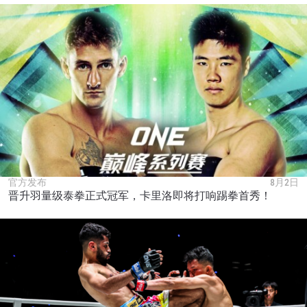
您可以随时取消订阅这些信息。
官方发布
8月2日
晋升羽量级泰拳正式冠军，卡里洛即将打响踢拳首秀！