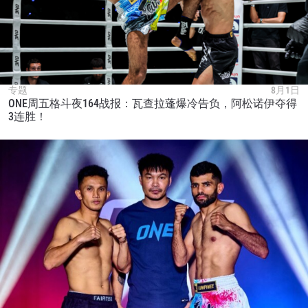
专题
8月1日
ONE周五格斗夜164战报：瓦查拉蓬爆冷告负，阿松诺伊夺得
3连胜！