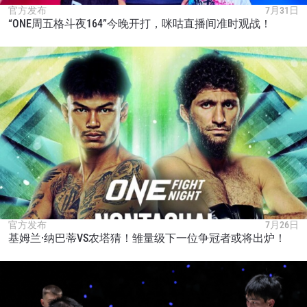
官方发布
7月31日
“ONE周五格斗夜164”今晚开打，咪咕直播间准时观战！
官方发布
7月26日
基姆兰·纳巴蒂VS农塔猜！雏量级下一位争冠者或将出炉！