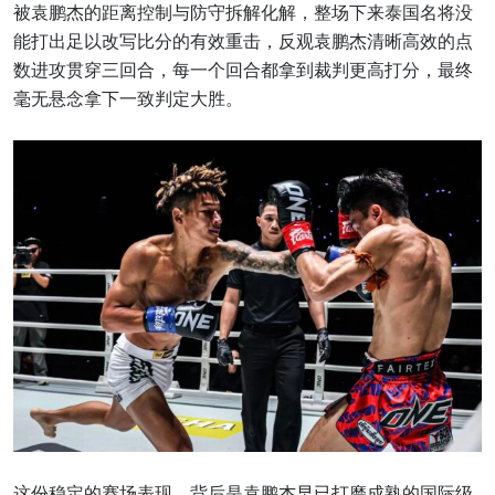
被袁鹏杰的距离控制与防守拆解化解，整场下来泰国名将没
能打出足以改写比分的有效重击，反观袁鹏杰清晰高效的点
数进攻贯穿三回合，每一个回合都拿到裁判更高打分，最终
毫无悬念拿下一致判定大胜。
这份稳定的赛场表现，背后是袁鹏杰早已打磨成熟的国际级