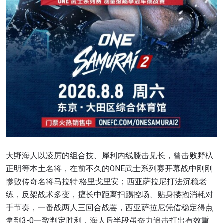
大野海人以凌厉的组合技、犀利内线膝击见长，曾击败野杁
正明等本土名将，在前不久的ONE武士系列赛开幕战中刚刚
惨败传奇名将马拉特·格里戈里安；西亚萨拉尼打法沉稳老
练，反架战术多变，擅长中距离扫踢控场、贴身搂抱消耗对
手节奏，一番战两人三回合战罢，西亚萨拉尼凭借稳定得点
拿到3-0一致判定胜利，海人后半段虽奋力追击打出有效重