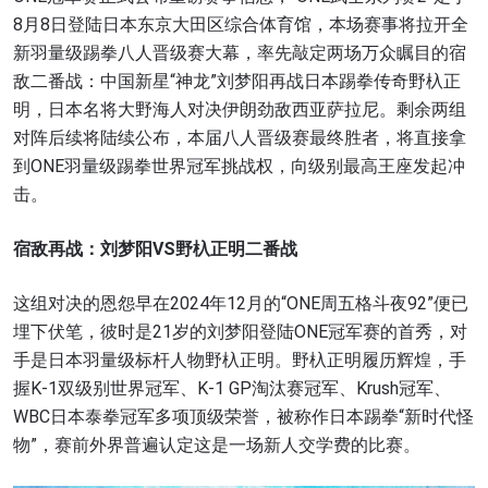
8月8日登陆日本东京大田区综合体育馆，本场赛事将拉开全
新羽量级踢拳八人晋级赛大幕，率先敲定两场万众瞩目的宿
敌二番战：中国新星“神龙”刘梦阳再战日本踢拳传奇野杁正
明，日本名将大野海人对决伊朗劲敌西亚萨拉尼。剩余两组
对阵后续将陆续公布，本届八人晋级赛最终胜者，将直接拿
到ONE羽量级踢拳世界冠军挑战权，向级别最高王座发起冲
击。
宿敌再战：刘梦阳VS野杁正明二番战
这组对决的恩怨早在2024年12月的“ONE周五格斗夜92”便已
埋下伏笔，彼时是21岁的刘梦阳登陆ONE冠军赛的首秀，对
手是日本羽量级标杆人物野杁正明。野杁正明履历辉煌，手
握K-1双级别世界冠军、K-1 GP淘汰赛冠军、Krush冠军、
WBC日本泰拳冠军多项顶级荣誉，被称作日本踢拳“新时代怪
物”，赛前外界普遍认定这是一场新人交学费的比赛。