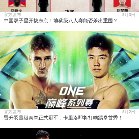
官方发布
8月3日
中国双子星开拔东京！地狱级八人赛能否杀出重围？
官方发布
8月2日
晋升羽量级泰拳正式冠军，卡里洛即将打响踢拳首秀！