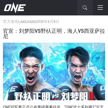
官方发布
2026年6月8日
LANCHANG
官宣：刘梦阳VS野杁正明，海人VS西亚萨拉
尼
ONE冠军赛正式公布重磅赛事信息，“ONE武士系列赛2”定于