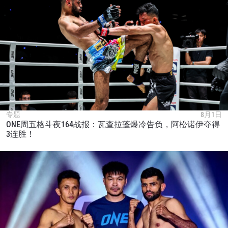
专题
8月1日
ONE周五格斗夜164战报：瓦查拉蓬爆冷告负，阿松诺伊夺得
3连胜！