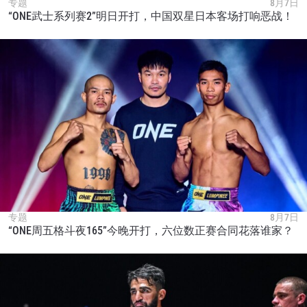
专题
的隐私政策，我们将收集、使用和披露您的信息。
8月7日
“ONE武士系列赛2”明日开打，中国双星日本客场打响恶战！
您可以随时取消订阅这些信息。
专题
8月7日
“ONE周五格斗夜165”今晚开打，六位数正赛合同花落谁家？