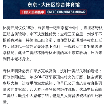
比赛开局仅仅18秒，刘梦阳一记重拳精准命中，直接将野杁
正明击倒读秒，拿下决定性优势；全程三回合里，刘梦阳不
惧近身对轰，持续输出组合拳，顶住野杁正明后半程疯狂反
扑，最终以一致判定爆冷拿下胜利，一战震动世界羽量级踢
拳格局。此番二番战移师野杁正明的本土东京赛场，压力来
到日本老将身上。
野杁正明势必要在家乡完成复仇，洗刷一番战失利的遗憾；
而刘梦阳经过一年多ONE冠军赛顶尖对决的打磨，接连斩获
多场大胜，进攻手段愈发成熟，他早已公开表态目标直指羽
量级世界冠军，八人赛正是登顶的绝佳跳板。这场中日巅峰
二番战，既是个人恩怨了结，也是八人赛晋级资格的生死较
量。