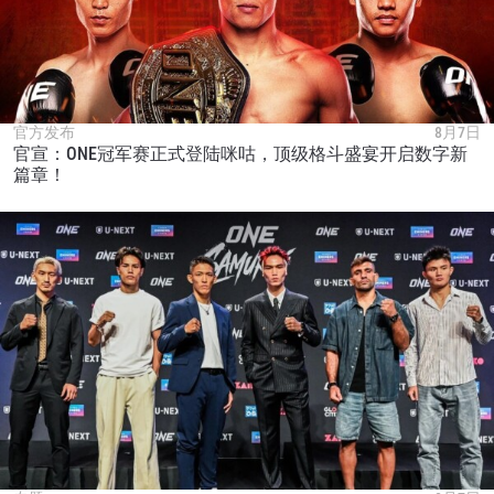
官方发布
8月7日
浏览了解更多
官宣：ONE冠军赛正式登陆咪咕，顶级格斗盛宴开启数字新
篇章！
在任何地域观看ONE冠军赛，现在注册获得权限了
解最新资讯、解锁特别福利以及优先机遇获得直播
场次的最佳座位！
邮箱
对手
赛事
名字
查看集锦
订阅
提交此表格签署弹出免责声明，即表示您同意我们