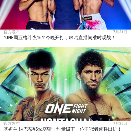
官方发布
7月31日
“ONE周五格斗夜164”今晚开打，咪咕直播间准时观战！
官方发布
7月26日
基姆兰·纳巴蒂VS农塔猜！雏量级下一位争冠者或将出炉！