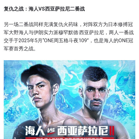
复仇之战：海人VS西亚萨拉尼二番战
另一场二番战同样充满复仇火药味，对阵双方为日本修搏冠
军大野海人与伊朗实力派穆罕默德·西亚萨拉尼，两人一番战
交手于2025年5月“ONE周五格斗夜109”，也是海人的ONE冠
军赛首秀之战。