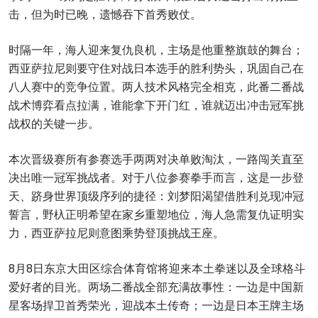
击，但为时已晚，遗憾吞下首秀败仗。
时隔一年，海人迎来复仇良机，主场是他重整旗鼓的舞台；
西亚萨拉尼则要守住对战日本选手的胜利势头，巩固自己在
八人赛中的竞争位置。两人技术风格完全相克，此番二番战
战术博弈看点拉满，谁能拿下开门红，谁就迈出冲击冠军挑
战权的关键一步。
本次晋级赛所有参赛选手两两对决单败淘汰，一路闯关直至
决出唯一冠军挑战者。对于八位参赛拳手而言，这是一步登
天、跻身世界顶级序列的捷径：刘梦阳渴望借胜利兑现冲冠
誓言，野杁正明希望在家乡重塑地位，海人急需复仇证明实
力，西亚萨拉尼则意图乘势登顶挑战王座。
8月8日东京大田区综合体育馆将迎来本土拳迷以及全球格斗
爱好者的目光。两场二番战全部充满故事性：一边是中国新
星客场捍卫首秀荣光，迎战本土传奇；一边是日本王牌主场