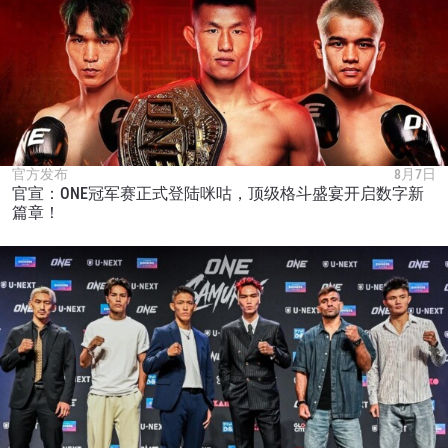
官方发布
8月7日
官宣：ONE冠军赛正式登陆咪咕，顶级格斗盛宴开启数字新
篇章！