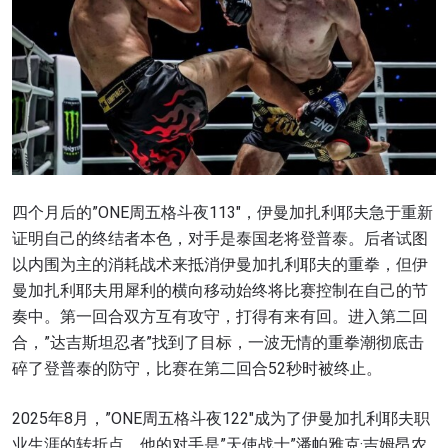
四个月后的”ONE周五格斗夜113″，伊曼加扎利耶夫急于重新
证明自己的终结者本色，对手是泰国老将登普泰。后者试图
以内围为主的消耗战术来抵消伊曼加扎利耶夫的重拳，但伊
曼加扎利耶夫用犀利的横向移动始终将比赛控制在自己的节
奏中。第一回合双方互有攻守，打得有来有回。进入第二回
合，”达吉斯坦忍者”找到了目标，一波无情的重拳潮彻底击
碎了登普泰的防守，比赛在第二回合52秒时被终止。
2025年8月，”ONE周五格斗夜122″成为了伊曼加扎利耶夫职
业生涯的转折点。他的对手是”天使战士”潘帕雅克·吉姆昂农