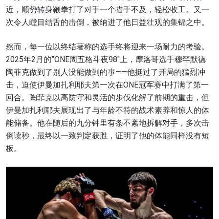
近，顺势转身鞭拳打了对手一个措手不及，轻松收工。又一
次令人瞠目结舌的击倒，被纳进了他日益壮观的集锦之中。
然而，每一位以终结著称的选手终将迎来一场耐力的考验。
2025年2月的”ONE周五格斗夜98″上，摩洛哥选手穆罕默德·
陶菲克做到了别人没能做到的事——他挺过了开局的猛烈冲
击，迫使伊曼加扎利耶夫第一次在ONE冠军赛中打满了第一
回合。陶菲克以高防守和灵活的步伐化解了前期的重击，但
伊曼加扎利耶夫展现出了与年龄不符的战术素养和惊人的体
能储备。他在随后的九分钟里有条不紊地拆解对手，多次击
倒读秒，最终以一致判定获胜，证明了他的体能同样没有短
板。