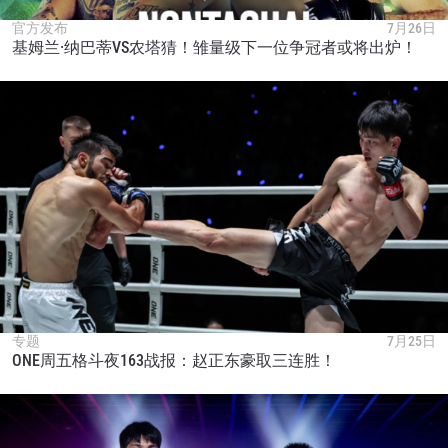
官方发布
7月26日
基姆兰·纳巴蒂VS农塔猜！雏量级下一位争冠者或将出炉！
专题
7月25日
ONE周五格斗夜163战报：赵正东豪取三连胜！