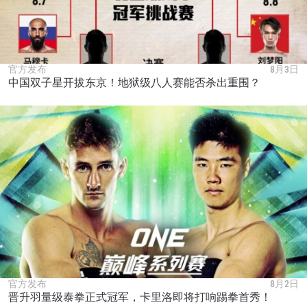
官方发布
8月3日
中国双子星开拔东京！地狱级八人赛能否杀出重围？
官方发布
8月2日
晋升羽量级泰拳正式冠军，卡里洛即将打响踢拳首秀！