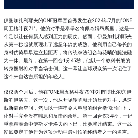
伊曼加扎利耶夫的ONE冠军赛首秀发生在2024年7月的”ONE
周五格斗夜71″。他的对手是泰拳名将佩奇姆昂斯里，这是一
个足以让任何新人感到压力的硬仗。然而，伊曼加扎利耶夫
从第一秒起就展现出了远超年龄的成熟。他利用自己修长的
身材优势早早建立起距离，将传统拳法组合与花哨的腿法融
为一体。最终，在第一回合1分45秒，他以一个教科书般的
转身摆肘将对手当场击倒。这一幕让全球观众第一次记住了
这个来自达吉斯坦的年轻人。
仅仅两个月后，他在”ONE周五格斗夜79″中对阵博比尔琼·伊
斯罗伊洛夫。这一次，他从开场铃响就开始压迫对手，迅速
截断擂台空间，然后以一连串令人窒息的组合拳倾泻而下，
让对手完全没有喘息和反击的余地。第一回合仅34秒，一记
重拳精准命中伊斯罗伊洛夫的下巴，比赛就此结束。这一战
彻底奠定了他作为这项运动中最可怕的终结者之一的名声。