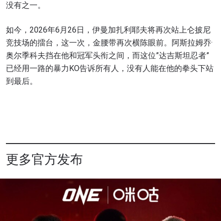
场次的最佳座位！
没有之一。
邮箱
对手
如今，2026年6月26日，伊曼加扎利耶夫将再次站上仑披尼
竞技场的擂台，这一次，金腰带再次横陈眼前。阿斯拉姆乔·
赛事
名字
奥尔季科夫挡在他和冠军头衔之间，而这位”达吉斯坦忍者”
已经用一路的暴力KO告诉所有人，没有人能在他的拳头下站
到最后。
查看集锦
订阅
提交此表格签署弹出免责声明，即表示您同意我们
的隐私政策，我们将收集、使用和披露您的信息。
您可以随时取消订阅这些信息。
更多官方发布