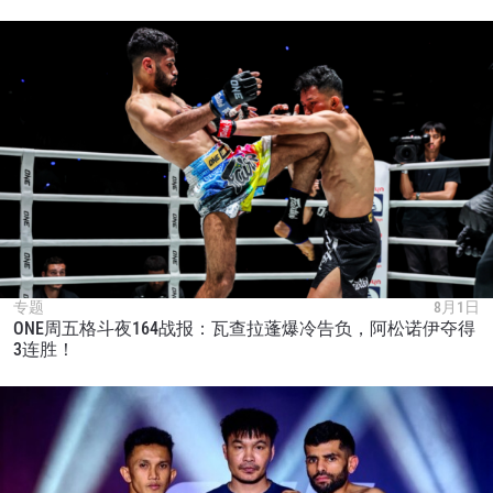
专题
8月1日
ONE周五格斗夜164战报：瓦查拉蓬爆冷告负，阿松诺伊夺得
3连胜！