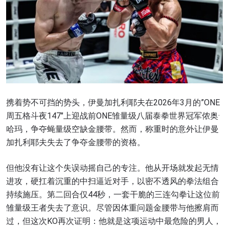
携着势不可挡的势头，伊曼加扎利耶夫在2026年3月的”ONE
周五格斗夜147″上迎战前ONE雏量级八届泰拳世界冠军侬奥·
哈玛，争夺蝇量级空缺金腰带。然而，称重时的意外让伊曼
加扎利耶夫失去了争夺金腰带的资格。
但他没有让这个失误动摇自己的专注。他从开场就发起无情
进攻，硬扛着沉重的中扫逼近对手，以密不透风的拳法组合
浏览了解更多
持续施压。第二回合仅44秒，一套干脆的三连勾拳让这位前
雏量级王者失去了意识。尽管因体重问题金腰带与他擦肩而
在任何地域观看ONE冠军赛，现在注册获得权限了
解最新资讯、解锁特别福利以及优先机遇获得直播
过，但这次KO再次证明：他就是这项运动中最危险的男人，