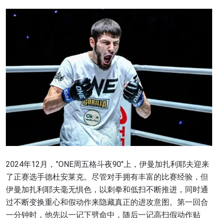
2024年12月，”ONE周五格斗夜90″上，伊曼加扎利耶夫迎来
了正赛选手德杜安莱克。尽管对手拥有丰富的比赛经验，但
伊曼加扎利耶夫毫无惧色，以刺拳和低扫不断推进，同时通
过不断变换重心和假动作来隐藏真正的进攻意图。第一回合
一分钟时，他先以一记下劈命中，随后一记高扫假动作贴