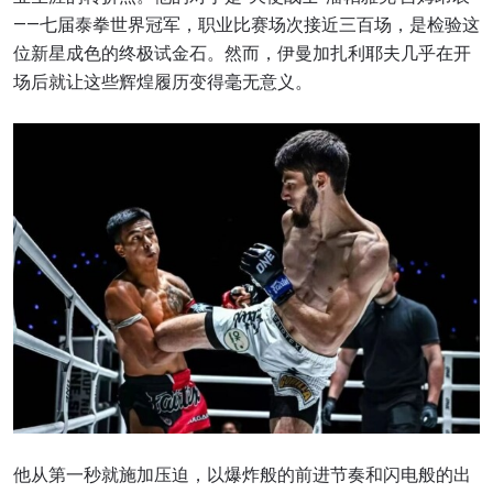
——七届泰拳世界冠军，职业比赛场次接近三百场，是检验这
位新星成色的终极试金石。然而，伊曼加扎利耶夫几乎在开
场后就让这些辉煌履历变得毫无意义。
他从第一秒就施加压迫，以爆炸般的前进节奏和闪电般的出