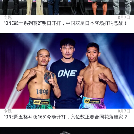
专题
8月7日
“ONE武士系列赛2”明日开打，中国双星日本客场打响恶战！
专题
8月7日
“ONE周五格斗夜165”今晚开打，六位数正赛合同花落谁家？