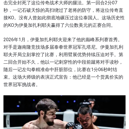
击完全封死了这位传奇战术大师的腿法。第一回合2分07
秒，一记石破天惊的高扫绕过了老将的防守，将这位传奇直
接KO。没有人曾如此彻底地碾压过这位泰国人。这场历史性
的KO为伊曼加扎利耶夫赢得了六位数美元的正赛合同。
2026年1月，伊曼加扎利耶夫迎来了他的巅峰系列赛首秀。
对手是迦南隆竞技场多届泰拳世界冠军孔塔尼。伊曼加扎利
耶夫开局立刻掌控了比赛，利用臂展优势持续压迫对手。第
二回合开始不久，他以一记刺穿性的中段前蹴将对手读秒，
随后一记左勾拳精准命中肝脏部位，比赛在1分06秒时结
束。这场大师级的表演正式宣告：他已经是一个货真价实的
世界冠军挑战者。