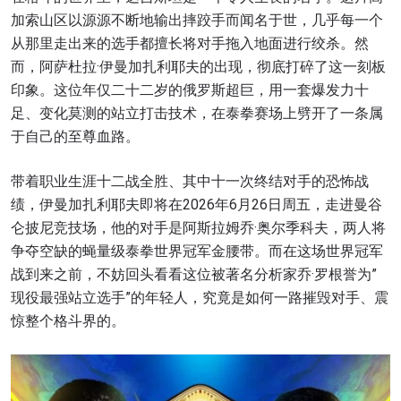
加索山区以源源不断地输出摔跤手而闻名于世，几乎每一个
从那里走出来的选手都擅长将对手拖入地面进行绞杀。然
而，阿萨杜拉·伊曼加扎利耶夫的出现，彻底打碎了这一刻板
印象。这位年仅二十二岁的俄罗斯超巨，用一套爆发力十
足、变化莫测的站立打击技术，在泰拳赛场上劈开了一条属
于自己的至尊血路。
带着职业生涯十二战全胜、其中十一次终结对手的恐怖战
绩，伊曼加扎利耶夫即将在2026年6月26日周五，走进曼谷
仑披尼竞技场，他的对手是阿斯拉姆乔·奥尔季科夫，两人将
争夺空缺的蝇量级泰拳世界冠军金腰带。而在这场世界冠军
战到来之前，不妨回头看看这位被著名分析家乔·罗根誉为”
现役最强站立选手”的年轻人，究竟是如何一路摧毁对手、震
惊整个格斗界的。