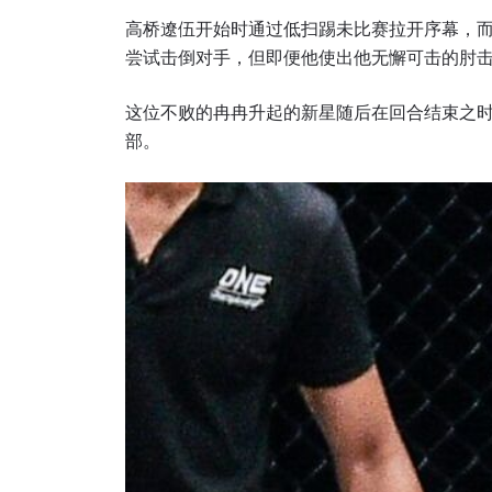
名字
高桥遼伍开始时通过低扫踢未比赛拉开序幕，
尝试击倒对手，但即便他使出他无懈可击的肘
这位不败的冉冉升起的新星随后在回合结束之
部。
提交此