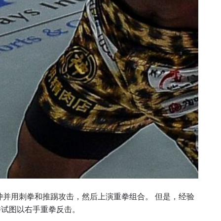
了解更多
地域观看ONE冠军赛，现在注册获得权限了解最新资讯、
及优先机遇获得直播场次的最佳座位！
对手
冲并用刺拳和推踢攻击，然后上演重拳组合。 但是，经验
并试图以右手重拳反击。
赛事