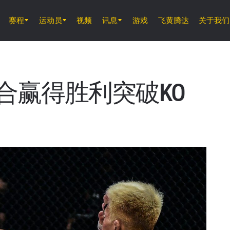
赛程
运动员
视频
讯息
游戏
飞黄腾达
关于我们
8月7日 (周五) 11時30分 UTC
仑披尼竞技场, 曼谷
ONE 周五格斗夜 165
合赢得胜利突破KO
8月8日 (周六)
ONE 武士系列赛 2