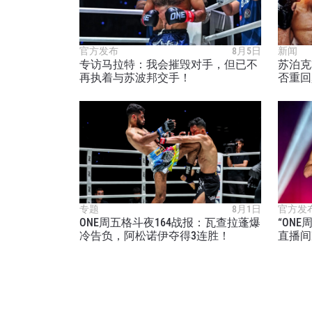
官方发布
8月5日
新闻
专访马拉特：我会摧毁对手，但已不
苏泊克
再执着与苏波邦交手！
否重回
专题
8月1日
官方发
ONE周五格斗夜164战报：瓦查拉蓬爆
“ON
冷告负，阿松诺伊夺得3连胜！
直播间