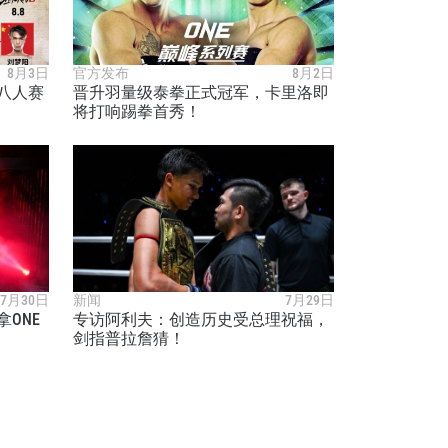
8月3日
官方发布
8月2日
八人赛
晋升羽量级泰拳正式冠军，卡里洛即
将打响踢拳首秀！
7月30日
新闻
7月29日
ONE
专访阿利夫：创造历史受总理祝福，
剑指普拉詹猜！