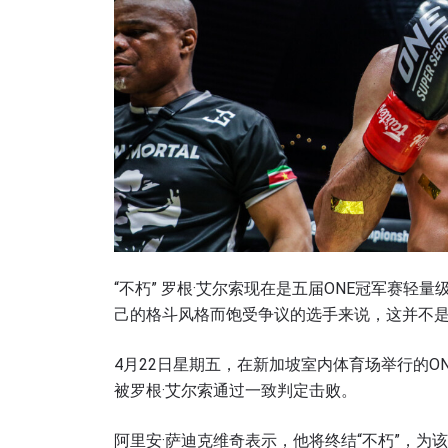
“不朽” 罗根·艾尔索现在是五届ONE冠军赛轻
己的格斗风格而饱受争议的选手来说，这并不
4月22日星期五，在新加坡室内体育场举行的ON
被罗根·艾尔索通过一致判定击败。
阿里安·萨迪克维奇表示，他将终结“不朽”，