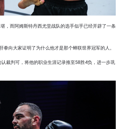
不堪，而阿姆斯特丹西尤堂战队的选手似乎已经开辟了一条
了解更多
地域观看ONE冠军赛，现在注册获得权限了解最新资讯、
及优先机遇获得直播场次的最佳座位！
爆肝拳向大家证明了为什么他才是那个蝉联世界冠军的人。
对手
的认裁判可，将他的职业生涯记录推至58胜4负，进一步巩
赛事
查看集锦
订阅
表格签署弹出免责声明，即表示您同意我们的隐私政策，
集、使用和披露您的信息。您可以随时取消订阅这些信息