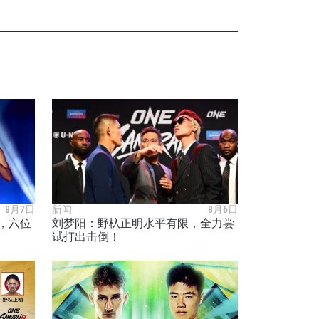
8月7日
新闻
8月6日
打，六位
刘梦阳：野杁正明水平有限，全力尝
试打出击倒！