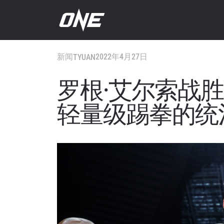
新闻
2022年4月27日
TYUAN
罗根·艾尔索战
轻量级踢拳的统