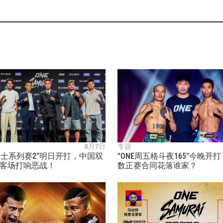
8月7日
专题
E武士系列赛2”明日开打，中国双
“ONE周五格斗夜165”今晚开
客场打响恶战！
数正赛合同花落谁家？