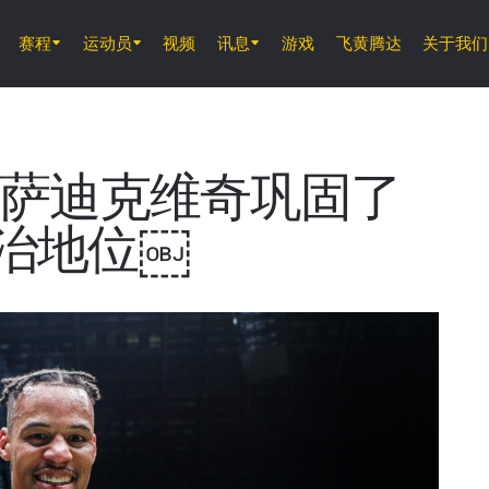
赛程
运动员
视频
讯息
游戏
飞黄腾达
关于我们
8月8日 (周六)
ONE 武士系列赛 2
胜萨迪克维奇巩固了
治地位￼
8月14日 (周五) 11時30分 UTC
仑披尼竞技场, 曼谷
ONE 周五格斗夜 166