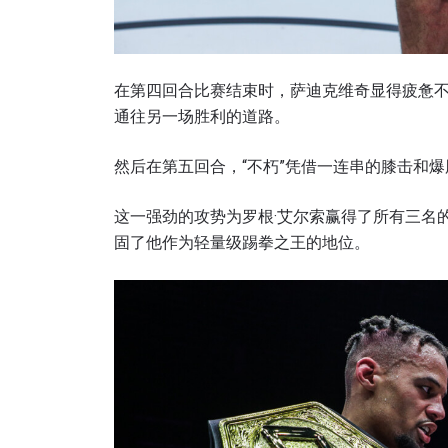
在第四回合比赛结束时，萨迪克维奇显得疲惫
浏览
通往另一场胜利的道路。
在任何
福利以
然后在第五回合，“不朽”凭借一连串的膝击和
邮箱
这一强劲的攻势为罗根·艾尔索赢得了所有三名
固了他作为轻量级踢拳之王的地位。
名字
提交此