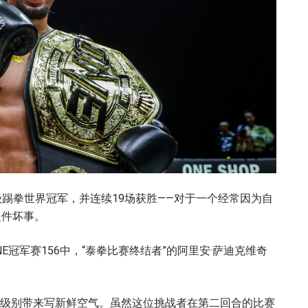
量级踢拳世界冠军，并连续19场获胜——对于一个经常因为自
是件坏事。
E冠军赛156中，“泰拳比赛终结者”的阿里安·萨迪克维奇
为该级别带来写新鲜空气。虽然这位挑战者在第二回合的比赛