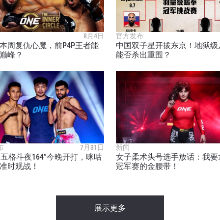
8月4日
官方发布
本周复仇心魔，前P4P王者能
中国双子星开拔东京！地狱级
巅峰？
能否杀出重围？
布
7月31日
新闻
E周五格斗夜164”今晚开打，咪咕
女子柔术头号选手放话：我要拿
准时观战！
冠军赛的金腰带！
展示更多