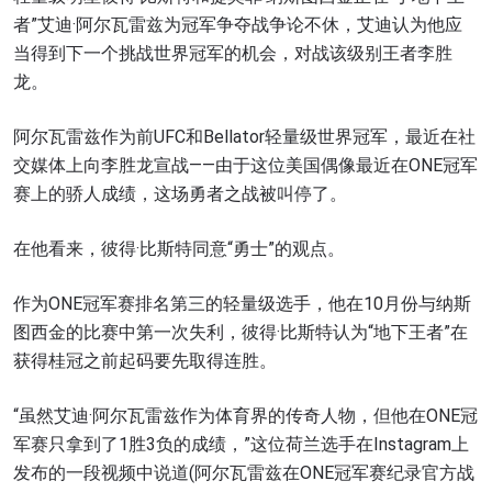
者”艾迪·阿尔瓦雷兹为冠军争夺战争论不休，艾迪认为他应
当得到下一个挑战世界冠军的机会，对战该级别王者李胜
龙。
阿尔瓦雷兹作为前UFC和Bellator轻量级世界冠军，最近在社
交媒体上向李胜龙宣战——由于这位美国偶像最近在ONE冠军
赛上的骄人成绩，这场勇者之战被叫停了。
在他看来，彼得·比斯特同意“勇士”的观点。
作为ONE冠军赛排名第三的轻量级选手，他在10月份与纳斯
图西金的比赛中第一次失利，彼得·比斯特认为“地下王者”在
获得桂冠之前起码要先取得连胜。
“虽然艾迪·阿尔瓦雷兹作为体育界的传奇人物，但他在ONE冠
军赛只拿到了1胜3负的成绩，”这位荷兰选手在Instagram上
发布的一段视频中说道(阿尔瓦雷兹在ONE冠军赛纪录官方战