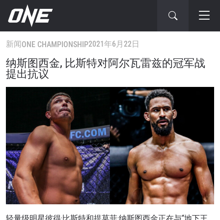
新闻
2021年6月22日
ONE CHAMPIONSHIP
纳斯图西金, 比斯特对阿尔瓦雷兹的冠军战
提出抗议
轻量级明星彼得·比斯特和提莫菲·纳斯图西金正在与“地下王