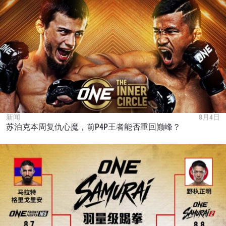
新闻
8月4日
苏泊克本周复仇心魔，前P4P王者能否重回巅峰？