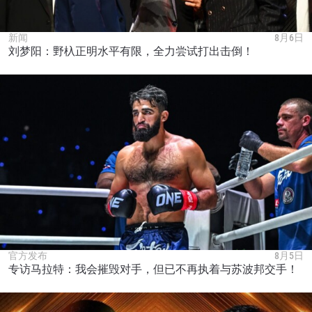
新闻
8月6日
刘梦阳：野杁正明水平有限，全力尝试打出击倒！
官方发布
8月5日
专访马拉特：我会摧毁对手，但已不再执着与苏波邦交手！