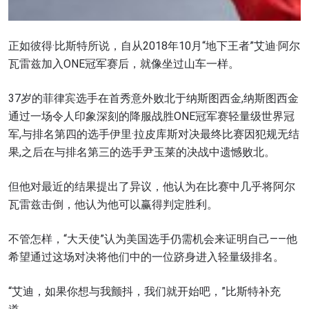
正如彼得·比斯特所说，自从2018年10月“地下王者”艾迪·阿尔
瓦雷兹加入ONE冠军赛后，就像坐过山车一样。
37岁的菲律宾选手在首秀意外败北于纳斯图西金,纳斯图西金
通过一场令人印象深刻的降服战胜ONE冠军赛轻量级世界冠
军,与排名第四的选手伊里·拉皮库斯对决最终比赛因犯规无结
果,之后在与排名第三的选手尹玉莱的决战中遗憾败北。
但他对最近的结果提出了异议，他认为在比赛中几乎将阿尔
瓦雷兹击倒，他认为他可以赢得判定胜利。
不管怎样，“大天使”认为美国选手仍需机会来证明自己——他
希望通过这场对决将他们中的一位跻身进入轻量级排名。
“艾迪，如果你想与我颤抖，我们就开始吧，”比斯特补充