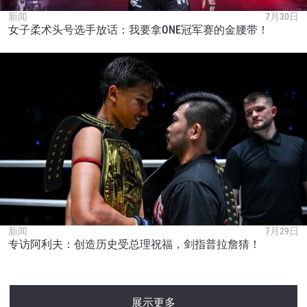
新闻
7月30日
女子柔术头号选手放话：我要拿ONE冠军赛的金腰带！
新闻
7月29日
专访阿利夫：创造历史受总理祝福，剑指普拉詹猜！
展示更多