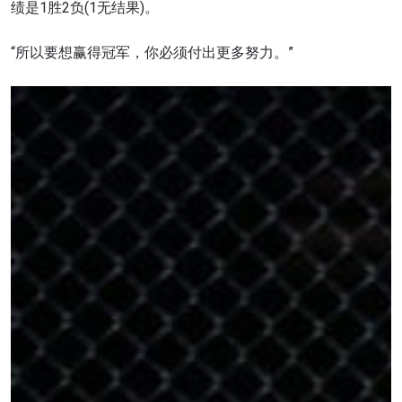
绩是1胜2负(1无结果)。
“所以要想赢得冠军，你必须付出更多努力。”