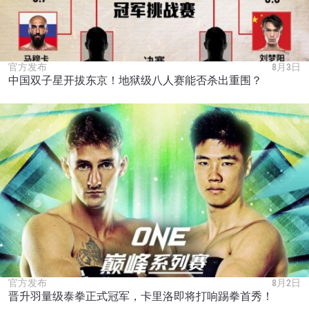
官方发布
8月3日
中国双子星开拔东京！地狱级八人赛能否杀出重围？
官方发布
8月2日
晋升羽量级泰拳正式冠军，卡里洛即将打响踢拳首秀！