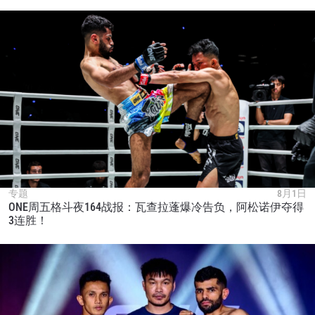
专题
8月1日
ONE周五格斗夜164战报：瓦查拉蓬爆冷告负，阿松诺伊夺得
3连胜！