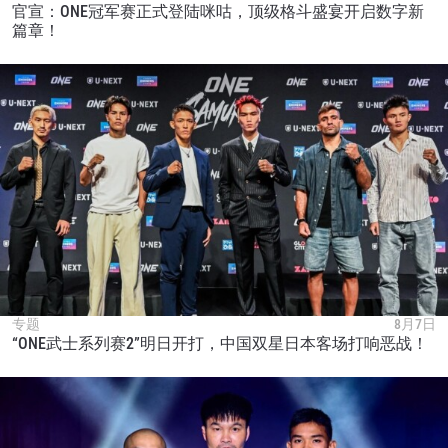
官宣：ONE冠军赛正式登陆咪咕，顶级格斗盛宴开启数字新
篇章！
浏览了解更多
在任何地域观看ONE冠军赛，现在注册获得权限了
解最新资讯、解锁特别福利以及优先机遇获得直播
场次的最佳座位！
邮箱
对手
赛事
名字
查看集锦
专题
8月7日
订阅
“ONE武士系列赛2”明日开打，中国双星日本客场打响恶战！
提交此表格签署弹出免责声明，即表示您同意我们
的隐私政策，我们将收集、使用和披露您的信息。
您可以随时取消订阅这些信息。