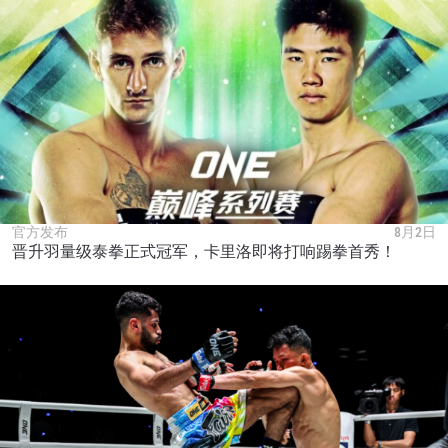
官方发布
8月2日
晋升羽量级泰拳正式冠军，卡里洛即将打响踢拳首秀！