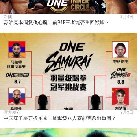
新闻
8月4日
苏泊克本周复仇心魔，前P4P王者能否重回巅峰？
官方发布
8月3日
中国双子星开拔东京！地狱级八人赛能否杀出重围？