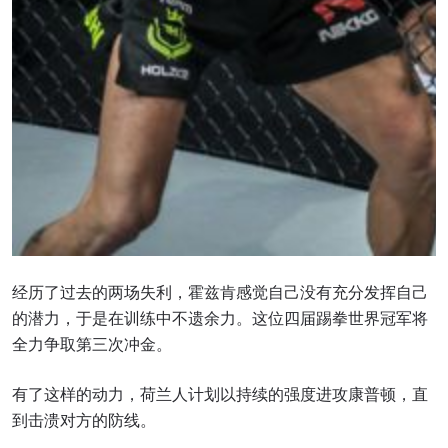
浏览了解更多
在任何地域观看ONE冠军赛，现在注册获得权限了
解最新资讯、解锁特别福利以及优先机遇获得直播
场次的最佳座位！
经历了过去的两场失利，霍兹肯感觉自己没有充分发挥自己
邮箱
对手
的潜力，于是在训练中不遗余力。这位四届踢拳世界冠军将
全力争取第三次冲金。
赛事
名字
有了这样的动力，荷兰人计划以持续的强度进攻康普顿，直
到击溃对方的防线。
查看集锦