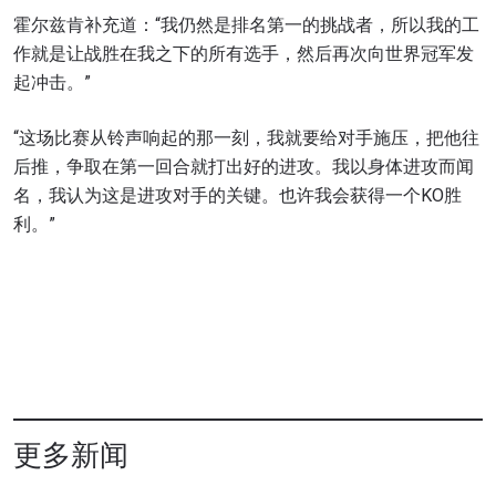
订阅
霍尔兹肯补充道：“我仍然是排名第一的挑战者，所以我的工
作就是让战胜在我之下的所有选手，然后再次向世界冠军发
提交此表格签署弹出免责声明，即表示您同意我们
起冲击。”
的隐私政策，我们将收集、使用和披露您的信息。
您可以随时取消订阅这些信息。
“这场比赛从铃声响起的那一刻，我就要给对手施压，把他往
后推，争取在第一回合就打出好的进攻。我以身体进攻而闻
名，我认为这是进攻对手的关键。也许我会获得一个KO胜
利。”
更多新闻