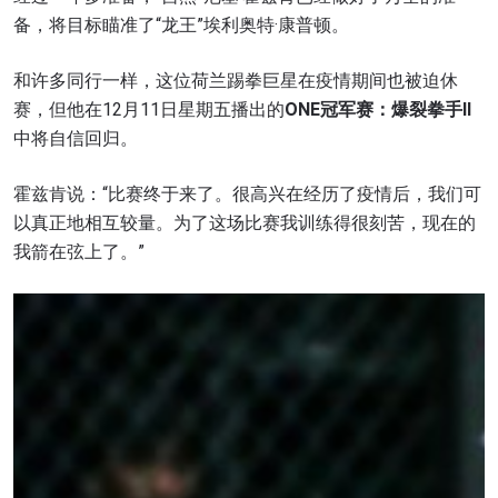
备，将目标瞄准了“龙王”埃利奥特·康普顿。
和许多同行一样，这位荷兰踢拳巨星在疫情期间也被迫休
赛，但他在12月11日星期五播出的
ONE
冠军赛：爆裂拳手II
中将自信回归。
霍兹肯说：“比赛终于来了。很高兴在经历了疫情后，我们可
以真正地相互较量。为了这场比赛我训练得很刻苦，现在的
我箭在弦上了。”