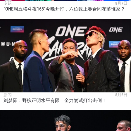
专题
8月7日
“ONE周五格斗夜165”今晚开打，六位数正赛合同花落谁家？
新闻
8月6日
刘梦阳：野杁正明水平有限，全力尝试打出击倒！