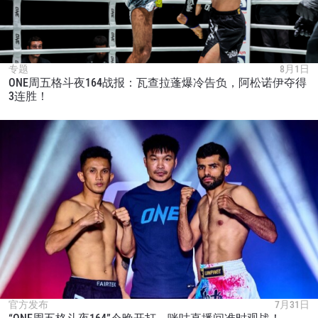
专题
8月1日
ONE周五格斗夜164战报：瓦查拉蓬爆冷告负，阿松诺伊夺得
3连胜！
官方发布
7月31日