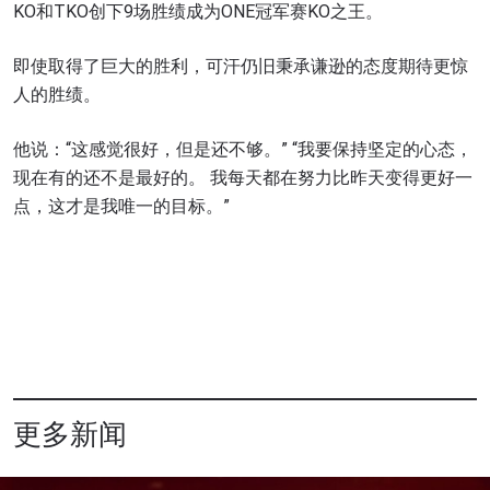
KO和TKO创下9场胜绩成为ONE冠军赛KO之王。
即使取得了巨大的胜利，可汗仍旧秉承谦逊的态度期待更惊
人的胜绩。
他说：“这感觉很好，但是还不够。” “我要保持坚定的心态，
现在有的还不是最好的。 我每天都在努力比昨天变得更好一
点，这才是我唯一的目标。”
浏览了解更多
在任何地域观看ONE冠军赛，现在注册获得权限了
解最新资讯、解锁特别福利以及优先机遇获得直播
场次的最佳座位！
邮箱
对手
赛事
名字
更多新闻
查看集锦