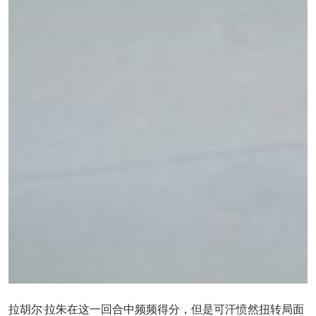
拉胡尔·拉朱在这一回合中频频得分，但是可汗愤然扭转局面