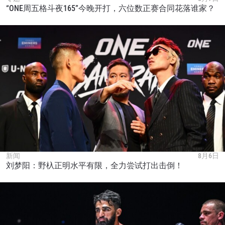
“ONE周五格斗夜165”今晚开打，六位数正赛合同花落谁家？
新闻
8月6日
刘梦阳：野杁正明水平有限，全力尝试打出击倒！