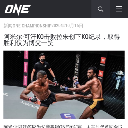
新闻
2020年10月16日
ONE CHAMPIONSHIP
阿米尔·可汗KO击败拉朱创下KO纪录，取得
胜利仅为博父一笑
阿米尔·可汗答应为父亲赢得ONE冠军赛：主宰时代首回合取