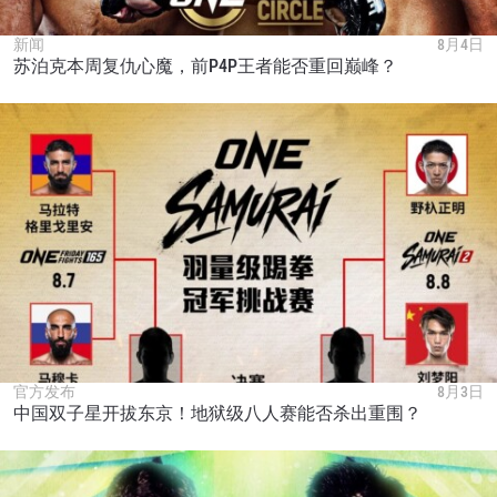
新闻
8月4日
苏泊克本周复仇心魔，前P4P王者能否重回巅峰？
官方发布
8月3日
中国双子星开拔东京！地狱级八人赛能否杀出重围？