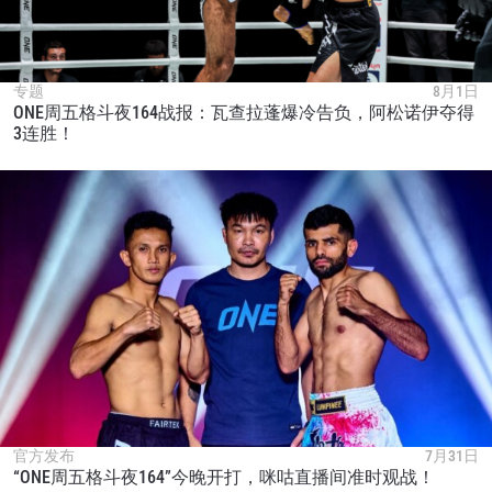
专题
8月1日
ONE周五格斗夜164战报：瓦查拉蓬爆冷告负，阿松诺伊夺得
3连胜！
官方发布
7月31日
“ONE周五格斗夜164”今晚开打，咪咕直播间准时观战！