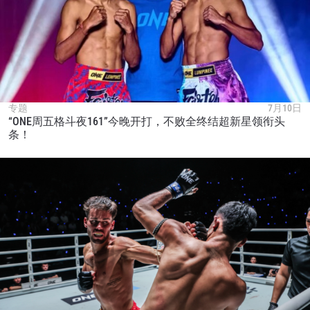
专题
7月10日
“ONE周五格斗夜161”今晚开打，不败全终结超新星领衔头
条！