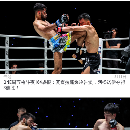
专题
8月1日
ONE周五格斗夜164战报：瓦查拉蓬爆冷告负，阿松诺伊夺得
3连胜！