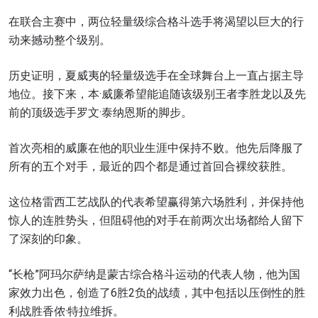
在联合主赛中，两位轻量级综合格斗选手将渴望以巨大的行
动来撼动整个级别。
历史证明，夏威夷的轻量级选手在全球舞台上一直占据主导
地位。接下来，本·威廉希望能追随该级别王者李胜龙以及先
前的顶级选手罗文·泰纳恩斯的脚步。
首次亮相的威廉在他的职业生涯中保持不败。他先后降服了
所有的五个对手，最近的四个都是通过首回合裸绞获胜。
这位格雷西工艺战队的代表希望赢得第六场胜利，并保持他
惊人的连胜势头，但阻碍他的对手在前两次出场都给人留下
了深刻的印象。
“长枪”阿玛尔萨纳是蒙古综合格斗运动的代表人物，他为国
家效力出色，创造了6胜2负的战绩，其中包括以压倒性的胜
利战胜香侬·特拉维拆。