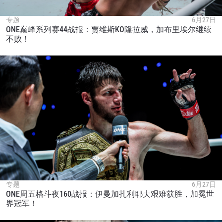
专题
6月27日
ONE巅峰系列赛44战报：贾维斯KO隆拉威，加布里埃尔继续
不败！
专题
6月27日
ONE周五格斗夜160战报：伊曼加扎利耶夫艰难获胜，加冕世
界冠军！