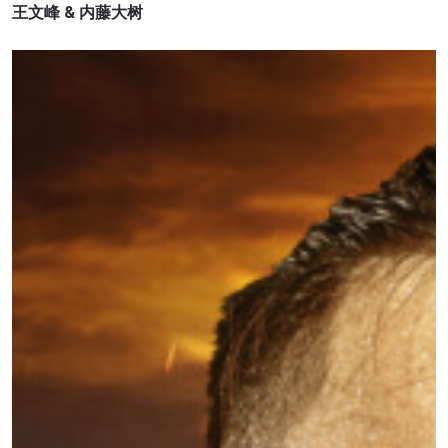
王文峰 &
内藤大树
浏览了解更多
在任何地域观看ONE冠军赛，现在注册获得权限了
解最新资讯、解锁特别福利以及优先机遇获得直播
场次的最佳座位！
邮箱
对手
赛事
名字
查看集锦
订阅
提交此表格签署弹出免责声明，即表示您同意我们
的隐私政策，我们将收集、使用和披露您的信息。
您可以随时取消订阅这些信息。