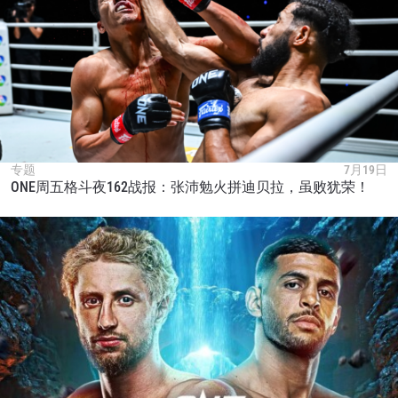
专题
7月19日
ONE周五格斗夜162战报：张沛勉火拼迪贝拉，虽败犹荣！