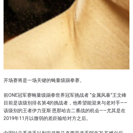
开场赛将是一场关键的蝇量级踢拳赛。
前ONE冠军赛蝇量级踢拳世界冠军挑战者 “金属风暴”王文峰
目前是该级别排名第4的挑战者，他希望能迎来与老对手——
该级别的王者伊力亚斯·恩那哈吉二番战的机会——尤其是在
2019年11月以微弱的差距输给对方之后。