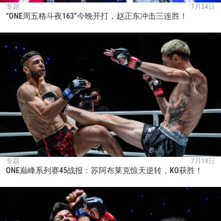
专题
7月24日
“ONE周五格斗夜163”今晚开打，赵正东冲击三连胜！
专题
7月19日
ONE巅峰系列赛45战报：苏阿布莱克惊天逆转，KO获胜！