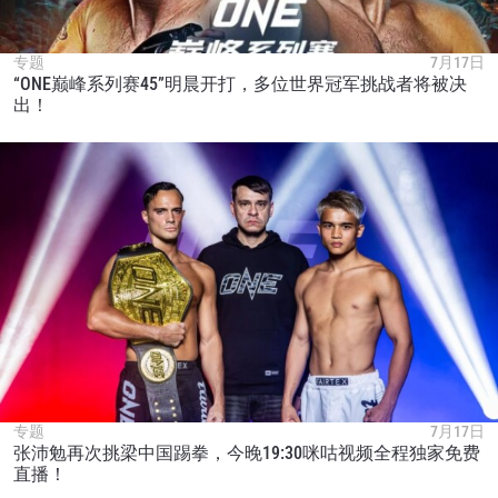
专题
7月17日
“ONE巅峰系列赛45”明晨开打，多位世界冠军挑战者将被决
出！
专题
7月17日
张沛勉再次挑梁中国踢拳，今晚19:30咪咕视频全程独家免费
直播！