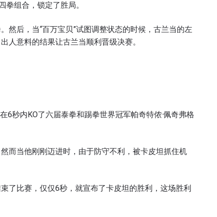
出四拳组合，锁定了胜局。
表格签署弹出免责声明，即表示您同意我们的隐私政策，
集、使用和披露您的信息。您可以随时取消订阅这些信息
。然后，当“百万宝贝”试图调整状态的时候，古兰当的左
。出人意料的结果让古兰当顺利晋级决赛。
手在6秒内KO了六届泰拳和踢拳世界冠军帕奇特侬·佩奇弗格
。然而当他刚刚迈进时，由于防守不利，被卡皮坦抓住机
束了比赛，仅仅6秒，就宣布了卡皮坦的胜利，这场胜利