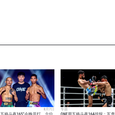
8月7日
专题
E周五格斗夜165”今晚开打，六位
ONE周五格斗夜164战报：瓦