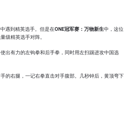
赛中遇到精英选手。但是在
ONE
冠军赛：万物新生
中，这位
蝇量级精英选手对阵。
会使出有力的左钩拳和后手拳，同时用左扫踢进攻中国选
对手的右腿，一记右拳直击对手腹部。几秒钟后，黄顶弯下