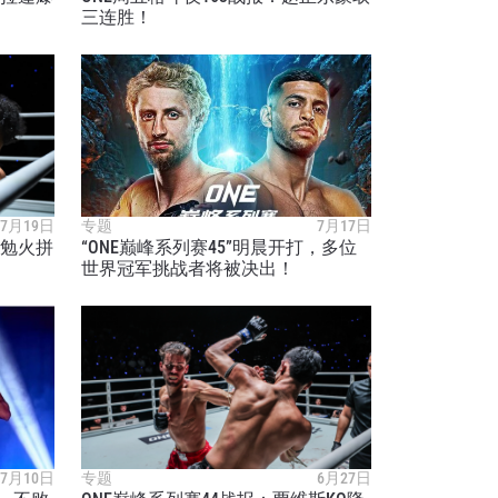
！
三连胜！
7月19日
专题
7月17日
沛勉火拼
“ONE巅峰系列赛45”明晨开打，多位
世界冠军挑战者将被决出！
7月10日
专题
6月27日