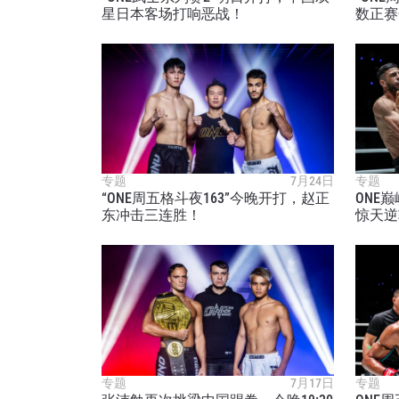
星日本客场打响恶战！
数正赛
专题
7月24日
专题
“ONE周五格斗夜163”今晚开打，赵正
ONE
东冲击三连胜！
惊天逆
专题
7月17日
专题