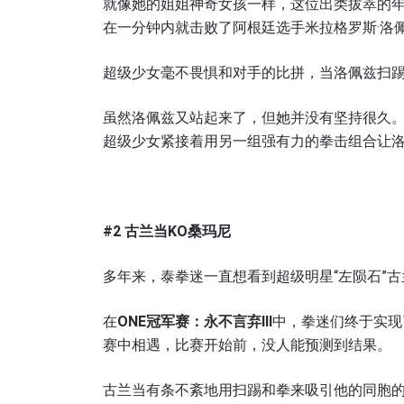
就像她的姐姐神奇女孩一样，这位出类拔萃的
在一分钟内就击败了阿根廷选手米拉格罗斯·洛
超级少女毫不畏惧和对手的比拼，当洛佩兹扫
虽然洛佩兹又站起来了，但她并没有坚持很久
浏览
超级少女紧接着用另一组强有力的拳击组合让
在任何
福利以
邮箱
#2
古兰当KO
桑玛尼
多年来，泰拳迷一直想看到超级明星“左陨石”古
名字
在
ONE
冠军赛：永不言弃III
中，拳迷们终于实现
赛中相遇，比赛开始前，没人能预测到结果。
古兰当有条不紊地用扫踢和拳来吸引他的同胞