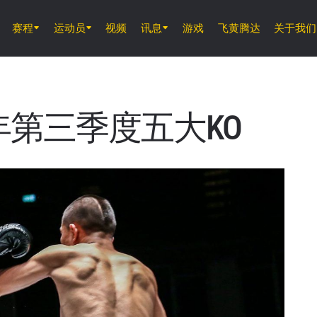
赛程
运动员
视频
讯息
游戏
飞黄腾达
关于我们
8月14日 (周五) 11時30分 UTC
仑披尼竞技场, 曼谷
ONE 周五格斗夜 166
0年第三季度五大KO
8月15日 (周六) 01時00分 UTC
仑披尼竞技场, 曼谷
ONE 巅峰系列赛 46