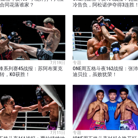
合同花落谁家？
冷告负，阿松诺伊夺得3连胜
7月19日
专题
巅峰系列赛45战报：苏阿布莱克
ONE周五格斗夜162战报：张
转，KO获胜！
迪贝拉，虽败犹荣！
7月11日
专题