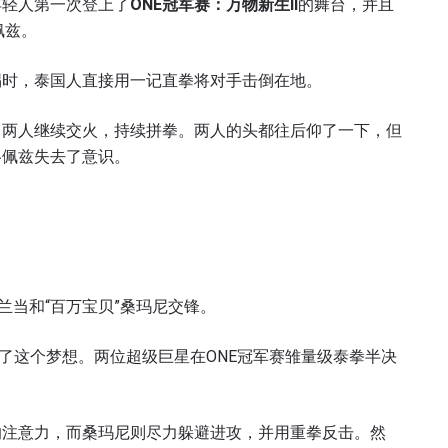
年轻人第一次登上了
ONE
冠军赛：万物新生II
的舞台，并且
佩兹。
踢时，泰国人直接用一记直拳将对手击倒在地。
。两人继续交火，持续拼拳。两人的头都往后仰了一下，但
了解更多
洛佩兹失去了意识。
地域观看ONE冠军赛，现在注册获得权限了解最新资讯、
及优先机遇获得直播场次的最佳座位！
对手
兰当和“百万宝贝”桑玛尼交锋。
赛事
了这个梦想。两位超级巨星在ONE冠军赛雏量级泰拳半决
查看集锦
订阅
的注意力，而桑玛尼则尽力躲避进攻，并用重拳反击。然