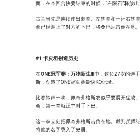
而，在本回合快要结束的时候，“左陨石”释放
提交此
古兰当先是连续使出刺拳、左钩拳和一记右钩拳
拳已经迎上了对方的下巴，将桑玛尼击倒在地
#1
卡皮坦创造历史
在
ONE
冠军赛：万物新生III
中，这位27岁的选
斯，创造了ONE冠军赛最快KO记录。
比赛铃声一响，佩奇弗格斯农似乎要展开猛攻
会，第一拳就正中对手下巴。
这一拳立刻把佩奇弗格斯击倒在地。裁判员挥结
将他的名字载入了史册。