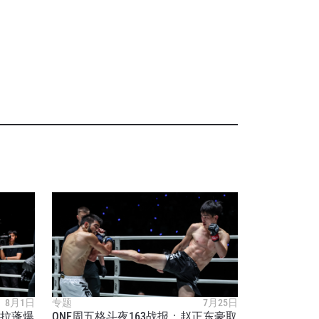
8月1日
专题
7月25日
查拉蓬爆
ONE周五格斗夜163战报：赵正东豪取