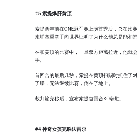
#5
索提爆肝黄顶
索提两年前在ONE冠军赛上演首秀后，总在比
柬埔寨重拳手向世界证明了为什么他总是能和
在和黄顶的比赛中，一旦双方距离拉近，他就
手。
首回合的最后几秒，索提在黄顶扫踢时抓住了
了腰，无法继续比赛，倒在了地上。
裁判输完秒后，宣布索提首回合KO获胜。
#4
神奇女孩完胜法雷尔