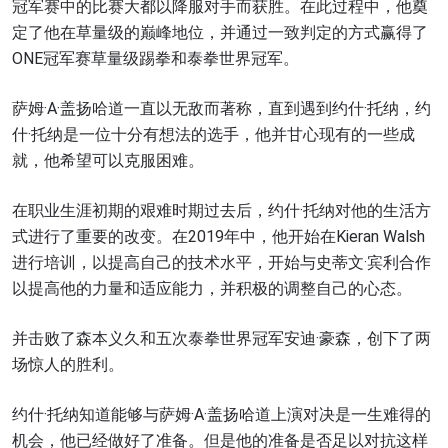
冠军赛中的比赛大都以降服对手而获胜。在此过程中，他奠
定了他在草量级的巅峰地位，并通过一致判定的方式赢得了
ONE冠军赛草量级踢拳和泰拳世界冠军。
萨姆·A·盖扬哈道一直以无敌而著称，直到遇到约什·托纳，约
什·托纳是一位十分有想法的选手，他并甘心现有的一些成
就，他希望可以克服困难。
在职业生涯初期的艰难时期过去后，约什·托纳对他的生活方
式进行了重要的改变。在2019年中，他开始在Kieran Walsh
进行培训，以提高自己的技术水平，开始与史蒂文·宾利合作
以提高他的力量和适应能力，并积极的调整自己的心态。
并击败了森本义久和五次泰拳世界冠军安迪·豪森，创下了两
场惊人的胜利。
约什·托纳知道能够与萨姆·A·盖扬哈道上演对决是一生难得的
机会，他已经做好了准备。但是他的准备是否足以对抗这样