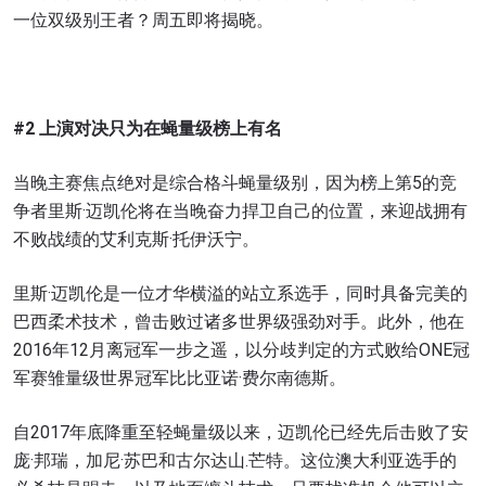
一位双级别王者？周五即将揭晓。
#2 上演对决只为在蝇量级榜上有名
当晚主赛焦点绝对是综合格斗蝇量级别，因为榜上第5的竞
争者里斯·迈凯伦将在当晚奋力捍卫自己的位置，来迎战拥有
不败战绩的艾利克斯·托伊沃宁。
里斯·迈凯伦是一位才华横溢的站立系选手，同时具备完美的
巴西柔术技术，曾击败过诸多世界级强劲对手。此外，他在
2016年12月离冠军一步之遥，以分歧判定的方式败给ONE冠
军赛雏量级世界冠军比比亚诺·费尔南德斯。
自2017年底降重至轻蝇量级以来，迈凯伦已经先后击败了安
庞·邦瑞，加尼·苏巴和古尔达山.芒特。这位澳大利亚选手的