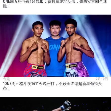
ONE周五格斗夜161战报：贾拉猜绝地反击，佩西安首回合速
胜！
专题
7月10日
“ONE周五格斗夜161”今晚开打，不败全终结超新星领衔头
条！