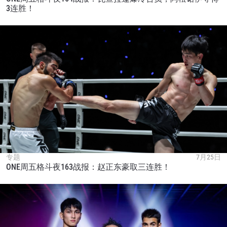
3连胜！
专题
7月25日
ONE周五格斗夜163战报：赵正东豪取三连胜！