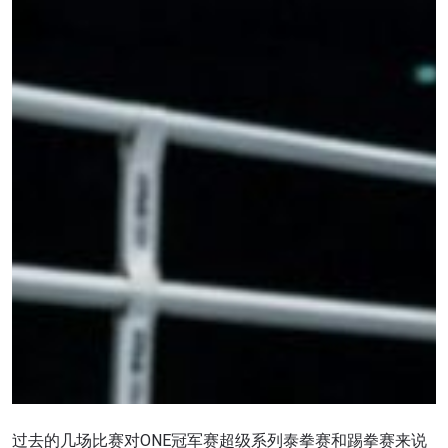
过去的几场比赛对ONE冠军赛超级系列泰拳赛和踢拳赛来说