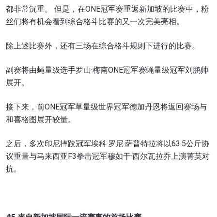
都非常沉重。 但是，在ONE冠军赛重返新加坡的比赛中，粉
丝们将有机会看到综合格斗比赛的又一次完美亮相。
除上述比赛外，还有三场在综合格斗规则下进行的比赛。
副赛将由蝇量级选手罗山·梅南ONE冠军赛蝇量级冠军刘鹏帅
展开。
接下来，前ONE冠军草量级世界冠军德加丹恩将返回赛场与
和喜格图展开较量。
之后，多次印尼摔跤冠军埃科·罗尼·萨普特拉将以63.5公斤协
议重量与马来西亚F3拳击冠军穆如干·西尔瓦拉乔上演菁英对
抗。