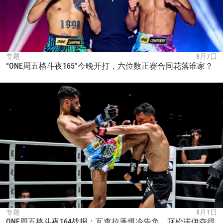
专题
8月7日
“ONE周五格斗夜165”今晚开打，六位数正赛合同花落谁家？
专题
8月1日
ONE周五格斗夜164战报：瓦查拉蓬爆冷告负，阿松诺伊夺得