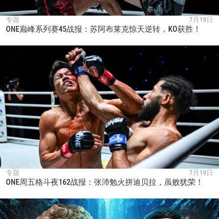
专题
7月19日
ONE巅峰系列赛45战报：苏阿布莱克惊天逆转，KO获胜！
专题
7月19日
ONE周五格斗夜162战报：张沛勉火拼迪贝拉，虽败犹荣！