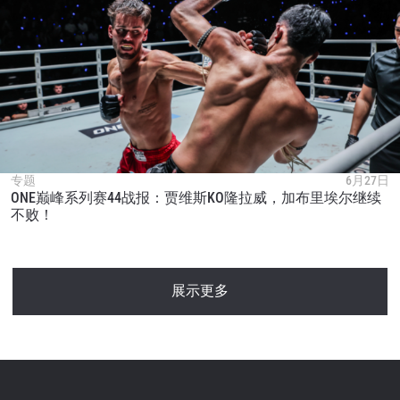
专题
6月27日
ONE巅峰系列赛44战报：贾维斯KO隆拉威，加布里埃尔继续
不败！
展示更多