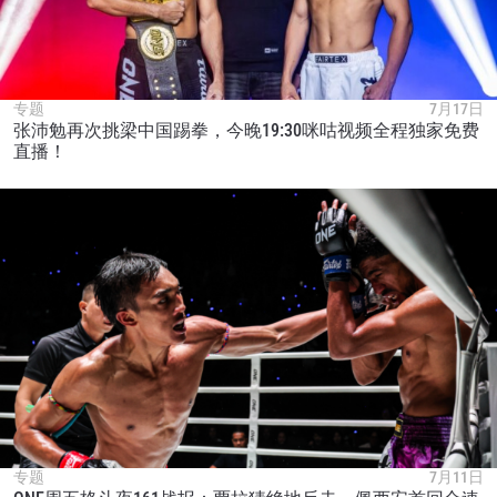
专题
7月17日
张沛勉再次挑梁中国踢拳，今晚19:30咪咕视频全程独家免费
直播！
专题
7月11日