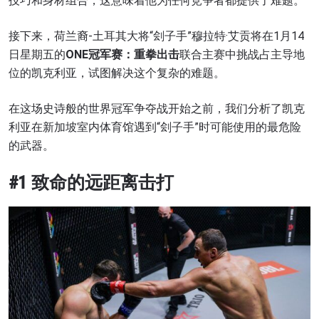
技巧和身材组合，这意味着他为任何竞争者都提供了难题。
接下来，荷兰裔-土耳其大将“刽子手”穆拉特·艾贡将在1月14
日星期五的
ONE
冠军赛
：
重拳出击
联合主赛中挑战占主导地
位的凯克利亚，试图解决这个复杂的难题。
在这场史诗般的世界冠军争夺战开始之前，我们分析了凯克
利亚在新加坡室内体育馆遇到“刽子手”时可能使用的最危险
的武器。
#1 致命的远距离击打