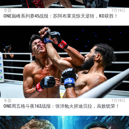
专题
7月19日
ONE巅峰系列赛45战报：苏阿布莱克惊天逆转，KO获胜！
专题
7月19日
ONE周五格斗夜162战报：张沛勉火拼迪贝拉，虽败犹荣！