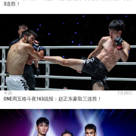
3连胜！
专题
7月25日
ONE周五格斗夜163战报：赵正东豪取三连胜！