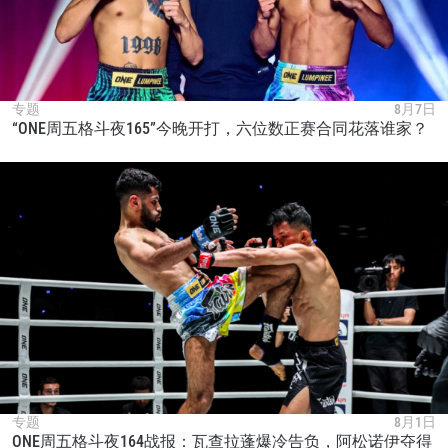
浏览了解更多
在任何地域观看ONE冠军赛，现在注册获得权限了
解最新资讯、解锁特别福利以及优先机遇获得直播
场次的最佳座位！
邮箱
对手
专题
8月7日
“ONE周五格斗夜165”今晚开打，六位数正赛合同花落谁家？
赛事
名字
查看集锦
订阅
提交此表格签署弹出免责声明，即表示您同意我们
的隐私政策，我们将收集、使用和披露您的信息。
您可以随时取消订阅这些信息。
专题
8月1日
ONE周五格斗夜164战报：瓦查拉蓬爆冷告负，阿松诺伊夺得