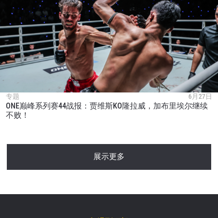
专题
6月27日
ONE巅峰系列赛44战报：贾维斯KO隆拉威，加布里埃尔继续
不败！
展示更多