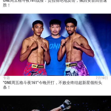
ONE周五格斗夜161战报：贾拉猜绝地反击，佩西安首回合速
胜！
专题
7月10日
“ONE周五格斗夜161”今晚开打，不败全终结超新星领衔头
条！