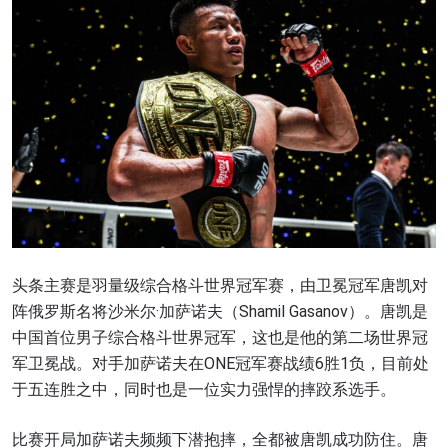
头条主赛是羽量级综合格斗世界冠军赛，由卫冕冠军唐凯对
阵俄罗斯名将沙米尔·加萨诺夫（Shamil Gasanov）。唐凯是
中国首位男子综合格斗世界冠军，这也是他的第二场世界冠
军卫冕战。对手加萨诺夫在ONE冠军赛战绩6胜1负，目前处
于五连胜之中，同时也是一位实力强悍的摔跤系选手。
比赛开局加萨诺夫频频下潜抱摔，全都被唐凯成功防住。唐