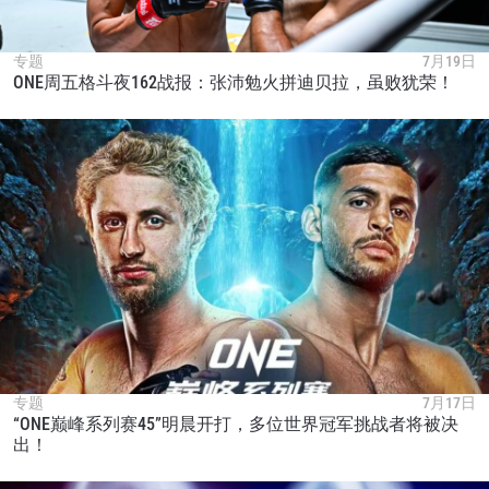
专题
7月19日
ONE周五格斗夜162战报：张沛勉火拼迪贝拉，虽败犹荣！
专题
7月17日
“ONE巅峰系列赛45”明晨开打，多位世界冠军挑战者将被决
出！