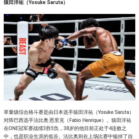
猿田洋祐（Yosuke Saruta）
草量级综合格斗赛是由日本选手猿田洋祐（Yosuke Saruta）
对阵巴西选手法比奥·恩里克（Fabio Henrique）。猿田洋祐
在ONE冠军赛战绩3胜5负，38岁的他目前正处于4连败之
中，也是职业生涯的低谷。法比奥则在上场比赛中输掉了自