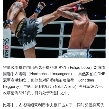
雏量级泰拳赛由巴西选手费利佩·罗伯（Felipe Lobo）对阵泰
国选手农塔猜（Nontachai Jitmuangnon）。虽然罗伯在ONE
冠军赛4胜4负，但他曾对阵乔纳森·哈格蒂（Jonathan
Haggerty）与纳比勒·阿纳尼（Nabil Anane）等冠军级选手。
农塔猜则5胜1负，目前处于2连胜之中。
比赛中，农塔猜频繁利用卡夫踢打击对手，同时凭借身高优