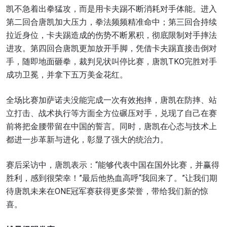
凯不急着出拳猛攻，而是用卡夫踢不断消耗对手体能。进入
第二回合唐凯加大压力，拳法频频精准命中；第三回合持续
拉近身位，卡夫踢造成的伤势不断累积，彻底限制对手摔法
进攻。第四回合唐凯更加放开手脚，凭借卡夫踢直接击倒对
手，随即地面砸拳，裁判见状叫停比赛，唐凯TKO完胜对手
成功卫冕，并拿下五万美金花红。
全场比赛加萨诺夫没能完成一次有效抱摔，唐凯在防摔、站
立打击、战术执行等方面全方位碾压对手，兑现了自己在赛
前将把金腰带留在中国的誓言。同时，唐凯在心态与技术上
都进一步革新与进化，彰显了强大的统治力。
赛后采访中，唐凯表示：“能够代表中国在国外比赛，并赢得
胜利，感到很荣幸！”最后他热血高呼“我回来了。”让我们期
待唐凯未来在ONE冠军赛获得更多荣誉，带给我们新的惊
喜。