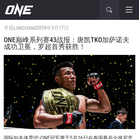
专题
2026年5月17日
LANCHANG
ONE巅峰系列赛43战报：唐凯TKO加萨诺夫
成功卫冕，罗超首秀获胜！
国际知名体育IP-ONE冠军赛于5月16日在泰国曼谷仑披尼竞