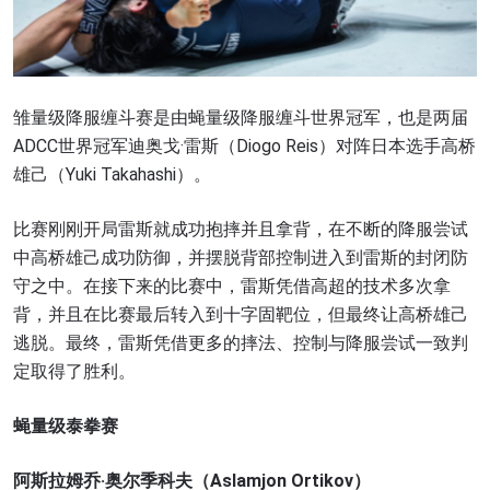
雏量级降服缠斗赛是由蝇量级降服缠斗世界冠军，也是两届
ADCC世界冠军迪奥戈·雷斯（Diogo Reis）对阵日本选手高桥
雄己（Yuki Takahashi）。
比赛刚刚开局雷斯就成功抱摔并且拿背，在不断的降服尝试
中高桥雄己成功防御，并摆脱背部控制进入到雷斯的封闭防
守之中。在接下来的比赛中，雷斯凭借高超的技术多次拿
背，并且在比赛最后转入到十字固靶位，但最终让高桥雄己
逃脱。最终，雷斯凭借更多的摔法、控制与降服尝试一致判
定取得了胜利。
蝇量级泰拳赛
阿斯拉姆乔·奥尔季科夫（Aslamjon Ortikov）