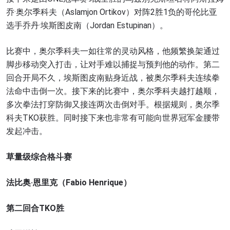
乔·奥尔季科夫（Aslamjon Ortikov）对阵2胜1负的哥伦比亚
选手乔丹·埃斯图皮南（Jordan Estupinan）。
比赛中，奥尔季科夫一如往常的灵动风格，他频繁换架通过
脚步移动突入打击，让对手难以捕捉与预判他的动作。第二
回合开局不久，埃斯图皮南贴身近战，被奥尔季科夫连续拳
法命中击倒一次。接下来的比赛中，奥尔季科夫越打越顺，
多次拳法打穿防御又接连两次击倒对手。根据规则，奥尔季
科夫TKO获胜。同时接下来也非常有可能向世界冠军金腰带
发起冲击。
草量级综合格斗赛
法比奥·恩里克（Fabio Henrique）
第二回合TKO胜