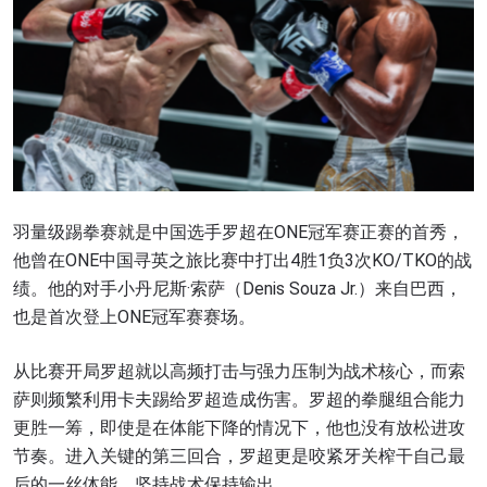
羽量级踢拳赛就是中国选手罗超在ONE冠军赛正赛的首秀，
他曾在ONE中国寻英之旅比赛中打出4胜1负3次KO/TKO的战
绩。他的对手小丹尼斯·索萨（Denis Souza Jr.）来自巴西，
也是首次登上ONE冠军赛赛场。
从比赛开局罗超就以高频打击与强力压制为战术核心，而索
萨则频繁利用卡夫踢给罗超造成伤害。罗超的拳腿组合能力
更胜一筹，即使是在体能下降的情况下，他也没有放松进攻
节奏。进入关键的第三回合，罗超更是咬紧牙关榨干自己最
后的一丝体能，坚持战术保持输出。