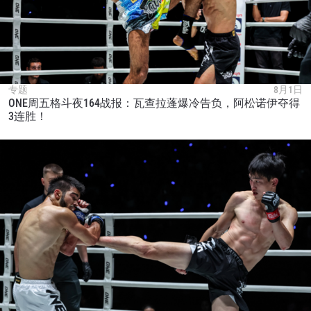
专题
8月1日
ONE周五格斗夜164战报：瓦查拉蓬爆冷告负，阿松诺伊夺得
3连胜！