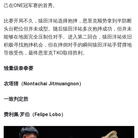
己在ONE冠军赛的首秀。
比赛开局不久，猿田洋祐选择抱摔，恩里克顺势拿到半防断
头台靶位但并未成型。随后猿田洋祐多次抱摔成功，但并未
能够在地面完全压制住对手。进入第二回合，猿田洋祐依旧
积极寻找抱摔机会，但在摔倒对手的瞬间猿田洋祐手臂撑地
导致受伤，最终恩里克TKO取得胜利。
雏量级泰拳赛
农塔猜（Nontachai Jitmuangnon）
一致判定胜
费利佩·罗伯（Felipe Lobo）