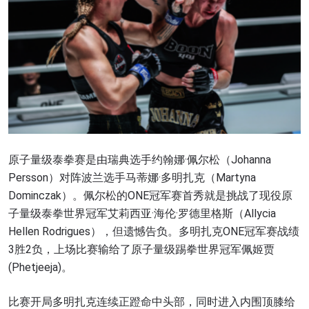
原子量级泰拳赛是由瑞典选手约翰娜·佩尔松（Johanna
Persson）对阵波兰选手马蒂娜·多明扎克（Martyna
Dominczak）。佩尔松的ONE冠军赛首秀就是挑战了现役原
子量级泰拳世界冠军艾莉西亚·海伦·罗德里格斯（Allycia
Hellen Rodrigues），但遗憾告负。多明扎克ONE冠军赛战绩
3胜2负，上场比赛输给了原子量级踢拳世界冠军佩姬贾
(Phetjeeja)。
比赛开局多明扎克连续正蹬命中头部，同时进入内围顶膝给