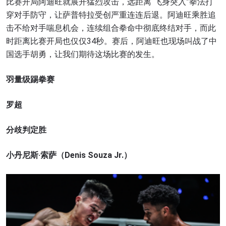
比赛开局阿迪旺就展开猛烈攻击，远距离“飞身突入”拳法打
订阅
穿对手防守，让萨普特拉受创严重连连后退。阿迪旺乘胜追
提交此表格签署弹出免责声明，即表示您同意我们
击不给对手喘息机会，连续组合拳命中彻底终结对手，而此
的隐私政策，我们将收集、使用和披露您的信息。
时距离比赛开局也仅仅34秒。赛后，阿迪旺也现场叫战了中
您可以随时取消订阅这些信息。
国选手胡勇，让我们期待这场比赛的发生。
羽量级踢拳赛
罗超
分歧判定胜
小丹尼斯·索萨（Denis Souza Jr.）