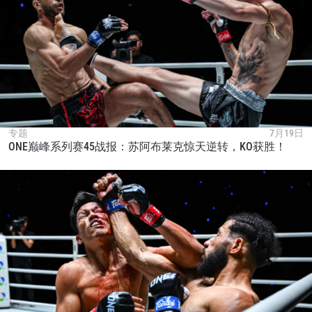
专题
7月19日
ONE巅峰系列赛45战报：苏阿布莱克惊天逆转，KO获胜！