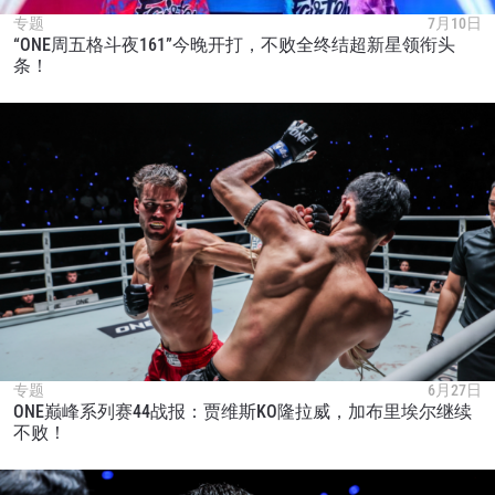
专题
7月10日
“ONE周五格斗夜161”今晚开打，不败全终结超新星领衔头
条！
专题
6月27日
ONE巅峰系列赛44战报：贾维斯KO隆拉威，加布里埃尔继续
不败！