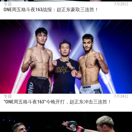
专题
7月25日
ONE周五格斗夜163战报：赵正东豪取三连胜！
专题
7月24日
“ONE周五格斗夜163”今晚开打，赵正东冲击三连胜！