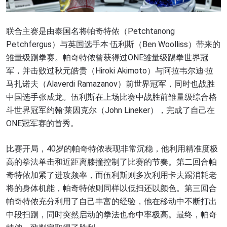
联合主赛是由泰国名将帕奇特侬（Petchtanong
Petchfergus）与英国选手本·伍利斯（Ben Woolliss）带来的
雏量级踢拳赛。帕奇特侬曾获得过ONE雏量级踢拳世界冠
军，并击败过秋元皓贵（Hiroki Akimoto）与阿拉韦尔迪·拉
马扎诺夫（Alaverdi Ramazanov）前世界冠军，同时也战胜
中国选手张成龙。伍利斯在上场比赛中战胜前雏量级综合格
斗世界冠军约翰·莱因克尔（John Lineker），完成了自己在
ONE冠军赛的首秀。
比赛开局，40岁的帕奇特侬表现非常沉稳，他利用精准度极
高的拳法单击和近距离膝撞控制了比赛的节奏。第二回合帕
奇特侬加紧了进攻频率，而伍利斯则多次利用卡夫踢消耗老
将的身体机能，帕奇特侬则同样以低扫还以颜色。第三回合
帕奇特侬充分利用了自己丰富的经验，他在移动中不断打出
中段扫踢，同时突然启动的拳法也命中率极高。最终，帕奇