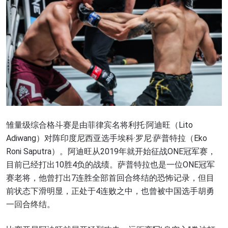
浏览了解更多
在任何地域观看ONE冠军赛，现在注册获得权限了
解最新资讯、解锁特别福利以及优先机遇获得直播
雏量级综合格斗赛是由菲律宾名将利托·阿迪旺（Lito
场次的最佳座位！
Adiwang）对阵印度尼西亚选手埃科·罗尼·萨普特拉（Eko
邮箱
对手
Roni Saputra）。阿迪旺从2019年就开始征战ONE冠军赛，
目前已经打出10胜4负的战绩。萨普特拉也是一位ONE冠军
赛事
赛老将，他曾打出7连胜全部首回合终结的恐怖记录，但目
名字
前状态下滑明显，正处于4连败之中，也曾被中国选手胡勇
一回合终结。
查看集锦