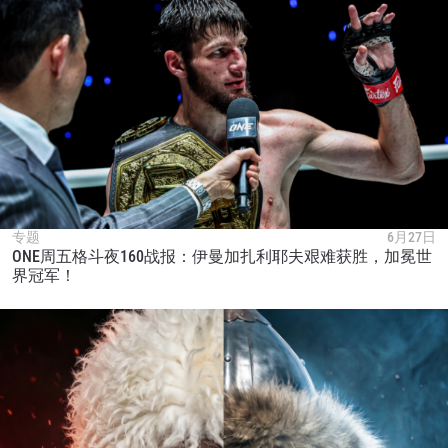
专题
6月27日
ONE周五格斗夜160战报：伊曼加扎利耶夫艰难获胜，加冕世
界冠军！