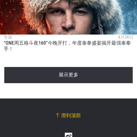
专题
6月26日
“ONE周五格斗夜160”今晚开打，年度泰拳盛宴揭开最强泰拳
手！
展示更多
滑到顶部