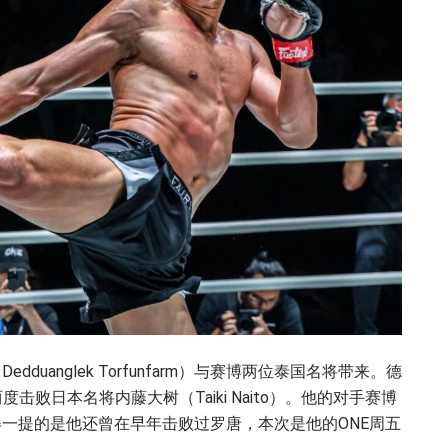
查看集锦
订阅
表格签署弹出免责声明，即表示您同意我们的隐私政策，
集、使用和披露您的信息。您可以随时取消订阅这些信息
uanglek Torfunfarm）与赛博两位泰国名将带来。德
击败日本名将内藤大树（Taiki Naito）。他的对手赛博
一提的是他还曾在早年击败过罗唐，本次是他的ONE周五