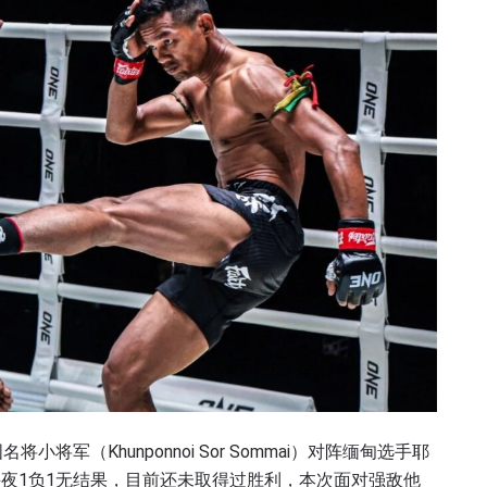
将军（Khunponnoi Sor Sommai）对阵缅甸选手耶
周五格斗夜1负1无结果，目前还未取得过胜利，本次面对强敌他