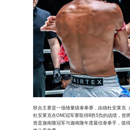
名字
提交此
联合主赛是一场雏量级泰拳赛，由德杜安莱克（Dedd
杜安莱克在ONE冠军赛取得8胜5负的战绩，曾两度
曾是迦南隆冠军与迦南隆年度最佳泰拳手，值得