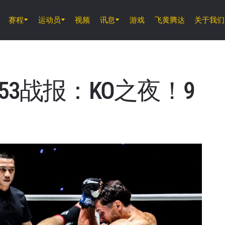
赛程
运动员
视频
讯息
游戏
飞黄腾达
关于我们
8月7日 (周五) 11時30分 UTC
仑披尼竞技场, 曼谷
ONE 周五格斗夜 165
53战报：KO之夜！9
！
8月8日 (周六)
ONE 武士系列赛 2