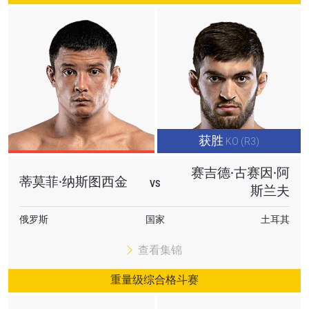
获胜
KO (R3)
赛吉德·古赛因·阿
蒂莫菲·纳斯图西金
VS
斯兰夫
俄罗斯
国家
土耳其
查看集锦
重量级综合格斗赛