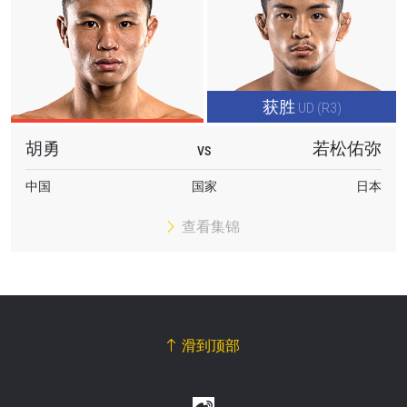
获胜
UD (R3)
胡勇
若松佑弥
VS
中国
国家
日本
查看集锦
滑到顶部