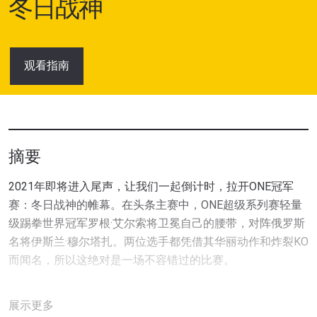
冬日战神
观看指南
摘要
2021年即将进入尾声，让我们一起倒计时，拉开ONE冠军
赛：冬日战神的帷幕。在头条主赛中，ONE超级系列赛轻量
级踢拳世界冠军罗根·艾尔索将卫冕自己的腰带，对阵俄罗斯
名将伊斯兰·穆尔塔扎。两位选手都凭借其华丽动作和炸裂KO
而闻名，所以这绝对是一场不容错过的比赛。
女子综合格斗最隆重赛事也即将迎来激动人心的大结局，最
展示更多
终赢家将得到挑战李胜珠的世界冠军的机会。究竟是前ONE