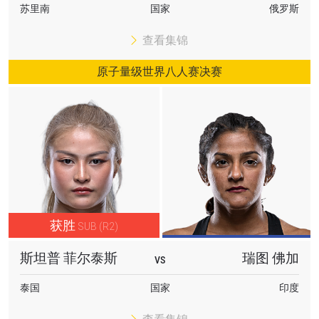
苏里南
国家
俄罗斯
查看集锦
原子量级世界八人赛决赛
获胜
SUB (R2)
斯坦普 菲尔泰斯
瑞图 佛加
VS
泰国
国家
印度
浏览了解更多
在任何地域观看ONE冠军赛，现在注册获得权限了