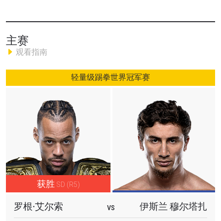
冠军赛双料世界冠军斯坦普凭借雷霆般的的站立击打获胜，
还是印度巨星瑞图·佛加利用流畅的摔跤缠斗技巧登顶，赢得
令人垂涎的ONE原子量级世界八人赛冠军呢？
主赛
观看指南
此外，本张战卡还有其他大牌选手重磅加盟。中国巨星邱建
良将首次亮相ONE冠军赛，爆发性十足的轻量级选手蒂莫菲·
轻量级踢拳世界冠军赛
纳斯图西金和赛吉德·古赛因·阿斯兰夫将展开较量，而巴西柔
术传奇马库斯·阿尔梅达将迎战重量级重拳手姜智媛。
记得标记您的日历，查看您的本地列表，并立即下载ONE
Super App！
获胜
SD (R5)
罗根·艾尔索
伊斯兰 穆尔塔扎
VS