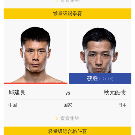
查看集锦
解最新资讯、解锁特别福利以及优先机遇获得直播
场次的最佳座位！
雏量级踢拳赛
邮箱
对手
赛事
名字
查看集锦
订阅
获胜
UD (R3)
提交此表格签署弹出免责声明，即表示您同意我们
的隐私政策，我们将收集、使用和披露您的信息。
邱建良
秋元皓贵
VS
您可以随时取消订阅这些信息。
中国
国家
日本
查看集锦
轻量级综合格斗赛