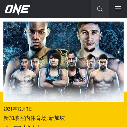
下
一
场
赛
事
2021年12月3日
新加坡室内体育场, 新加坡