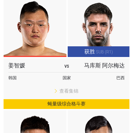
获胜
SUB (R1)
姜智媛
马库斯 阿尔梅达
VS
韩国
国家
巴西
查看集锦
蝇量级综合格斗赛