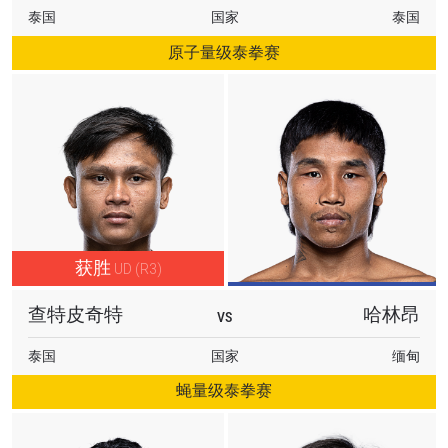
泰国
国家
泰国
原子量级泰拳赛
获胜
UD (R3)
查特皮奇特
哈林昂
VS
泰国
国家
缅甸
蝇量级泰拳赛