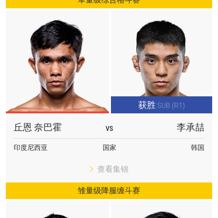
获胜
SUB (R1)
丘恩 奈巴霍
李承喆
VS
印度尼西亚
国家
韩国
查看集锦
雏量级降服缠斗赛