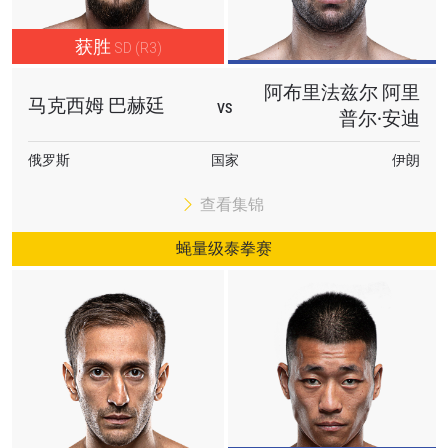
订阅
提交此表格签署弹出免责声明，即表示您同意我们
获胜
SD (R3)
的隐私政策，我们将收集、使用和披露您的信息。
您可以随时取消订阅这些信息。
阿布里法兹尔 阿里
马克西姆 巴赫廷
VS
普尔·安迪
俄罗斯
国家
伊朗
查看集锦
蝇量级泰拳赛