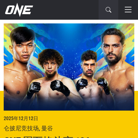
下
一
场
赛
事
2025年12月12日
仑披尼竞技场, 曼谷