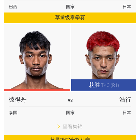
巴西
国家
日本
草量级泰拳赛
获胜
TKO (R1)
彼得丹
浩行
VS
泰国
国家
日本
查看集锦
草量级综合格斗赛