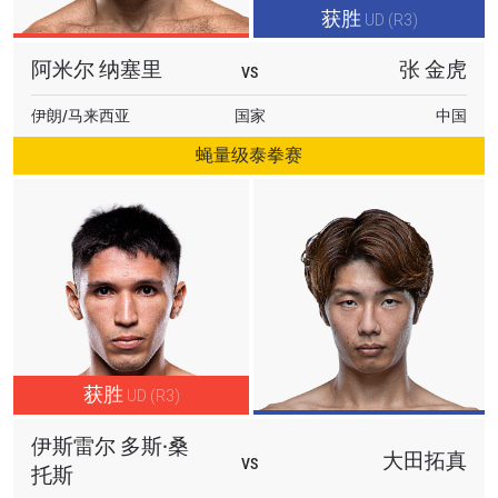
获胜
UD (R3)
阿米尔 纳塞里
张 金虎
VS
伊朗/马来西亚
国家
中国
蝇量级泰拳赛
获胜
UD (R3)
伊斯雷尔 多斯·桑
大田拓真
VS
托斯