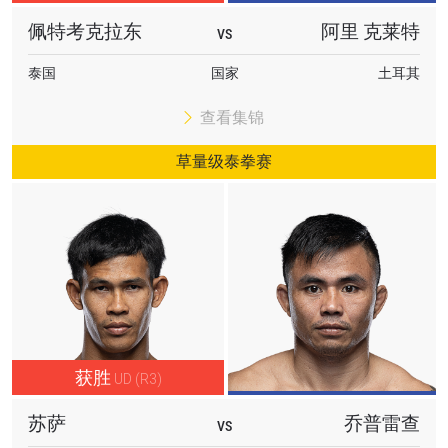
佩特考克拉东
阿里 克莱特
VS
泰国
国家
土耳其
查看集锦
草量级泰拳赛
获胜
UD (R3)
苏萨
乔普雷查
VS