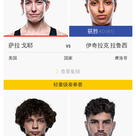
获胜
KO (R1)
萨拉 戈耶
伊奇拉克 拉鲁西
VS
浏览了解更多
美国
国家
摩洛哥
在任何地域观看ONE冠军赛，现在注册获得权限了
查看集锦
解最新资讯、解锁特别福利以及优先机遇获得直播
场次的最佳座位！
轻量级泰拳赛
邮箱
对手
赛事
名字
查看集锦