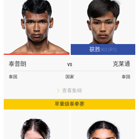
获胜
KO (R1)
泰普朗
克莱通
VS
泰国
国家
泰国
查看集锦
草量级泰拳赛