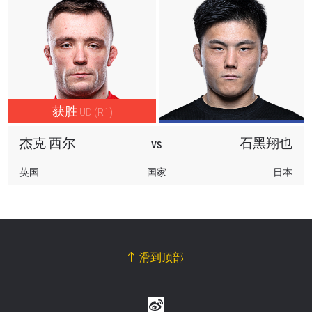
获胜
UD (R1)
杰克 西尔
石黑翔也
VS
英国
国家
日本
滑到顶部