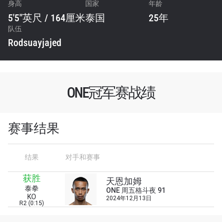
身高
国家
年龄
5'5"英尺 / 164厘米
泰国
25年
队伍
Rodsuayjajed
ONE冠军赛战绩
赛事结果
结果
对手和赛事
浏览了解更多
获胜
在任何地域观看ONE冠军赛，现在注册获得权限了
天恩加姆
泰拳
解最新资讯、解锁特别福利以及优先机遇获得直播
ONE 周五格斗夜 91
KO
2024年12月13日
场次的最佳座位！
R2 (0:15)
邮箱
对手