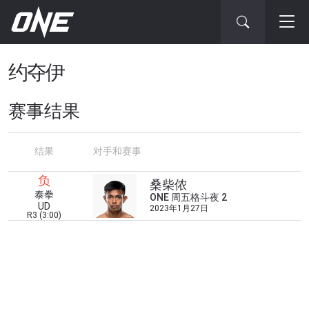
约夺伊
赛事结果
结果
对手和赛事
负
桑柴侬
浏览了解更多
泰拳
ONE 周五格斗夜 2
UD
2023年1月27日
在任何地域观看ONE冠军赛，现在注册获得权限了
R3 (3:00)
解最新资讯、解锁特别福利以及优先机遇获得直播
场次的最佳座位！
邮箱
对手
赛事
名字