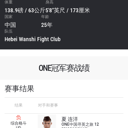
体重
身高
138.9磅 / 63公斤
5'8"英尺 / 173厘米
国家
年龄
中国
25年
队伍
Hebei Wanshi Fight Club
ONE冠军赛战绩
赛事结果
结果
对手和赛事
负
夏 连洋
综合格斗
ONE中国寻英之旅 12