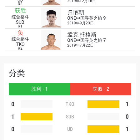
UD
2019年12月16日
R3
浏览了解更多
获胜
归艳朝
在任何地域观看ONE冠军赛，现在注册获得权限了
综合格斗
ONE中国寻英之旅 9
解最新资讯、解锁特别福利以及优先机遇获得直播
SUB
2019年9月23日
R1
场次的最佳座位！
负
孟克 托格斯
邮箱
对手
综合格斗
ONE中国寻英之旅 7
TKO
2019年7月22日
R2
赛事
名字
分类
查看集锦
胜利 - 1
订阅
失败 - 2
提交此表格签署弹出免责声明，即表示您同意我们
0
1
TKO
的隐私政策，我们将收集、使用和披露您的信息。
您可以随时取消订阅这些信息。
1
0
SUB
0
1
UD