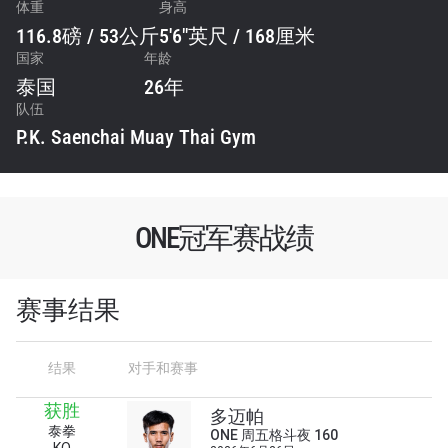
体重
身高
116.8磅 / 53公斤
5'6"英尺 / 168厘米
国家
年龄
泰国
26年
队伍
P.K. Saenchai Muay Thai Gym
ONE冠军赛战绩
赛事结果
结果
对手和赛事
获胜
多迈帕
泰拳
ONE 周五格斗夜 160