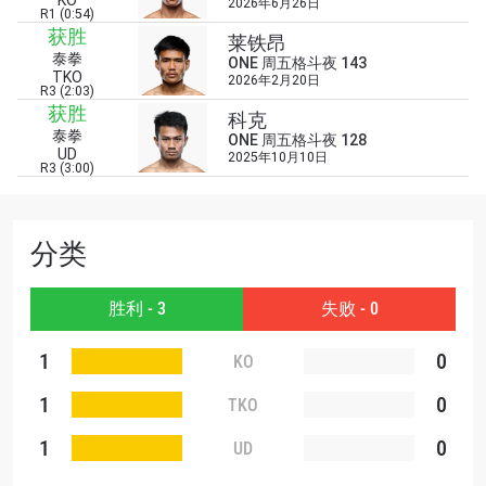
KO
2026年6月26日
R1 (0:54)
浏览了解更多
获胜
莱铁昂
在任何地域观看ONE冠军赛，现在注册获得权限了
泰拳
ONE 周五格斗夜 143
解最新资讯、解锁特别福利以及优先机遇获得直播
TKO
2026年2月20日
R3 (2:03)
场次的最佳座位！
获胜
科克
邮箱
对手
泰拳
ONE 周五格斗夜 128
UD
2025年10月10日
R3 (3:00)
赛事
名字
分类
查看集锦
胜利 - 3
订阅
失败 - 0
提交此表格签署弹出免责声明，即表示您同意我们
1
0
KO
的隐私政策，我们将收集、使用和披露您的信息。
您可以随时取消订阅这些信息。
1
0
TKO
1
0
UD