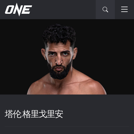
塔伦 格里戈里安