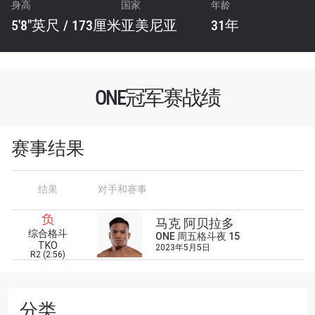
身高
国家
年龄
5'8"英尺 / 173厘米
亚美尼亚
31年
ONE冠军赛战绩
赛事结果
结果
对手和赛事
浏览了解更多
负
马克 阿贝拉多
综合格斗
在任何地域观看ONE冠军赛，现在注册获得权限了
ONE 周五格斗夜 15
TKO
2023年5月5日
解最新资讯、解锁特别福利以及优先机遇获得直播
R2 (2:56)
场次的最佳座位！
邮箱
对手
分类