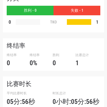
赛事
名字
胜利 - 0
失败 - 1
0
1
查看集锦
TKO
订阅
提交此表格签署弹出免责声明，即表示您同意我们
的隐私政策，我们将收集、使用和披露您的信息。
终结率
您可以随时取消订阅这些信息。
终结率
终结率
胜利
比赛总计
0
0%
0
1
比赛时长
平均比赛时长
时长总计
05分:56秒
0小时:05分:56秒