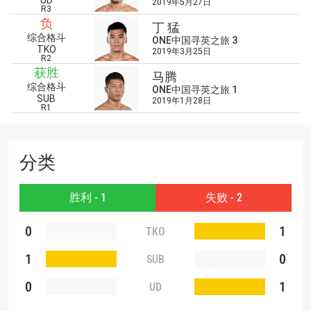
UD
2019年5月27日
R3
在任何地域观看ONE冠军赛，现在注册获得权限了
负
丁 猛
解最新资讯、解锁特别福利以及优先机遇获得直播
综合格斗
ONE中国寻英之旅 3
场次的最佳座位！
TKO
2019年3月25日
邮箱
R2
对手
获胜
马腾
综合格斗
ONE中国寻英之旅 1
SUB
2019年1月28日
赛事
R1
名字
查看集锦
分类
订阅
胜利 - 1
失败 - 2
提交此表格签署弹出免责声明，即表示您同意我们
的隐私政策，我们将收集、使用和披露您的信息。
0
1
TKO
您可以随时取消订阅这些信息。
1
0
SUB
0
1
UD