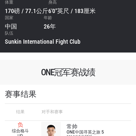
体重
身高
170磅 / 77.1公斤
6'0"英尺 / 183厘米
国家
年龄
中国
26年
队伍
Sunkin International Fight Club
ONE冠军赛战绩
赛事结果
结果
对手和赛事
负
常帅
综合格斗
ONE中国寻英之旅 5
浏览了解更多