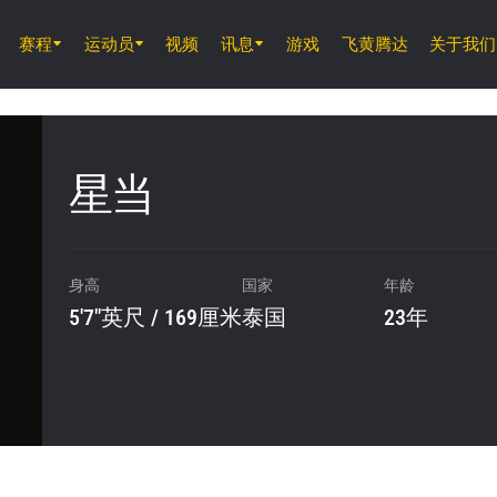
赛程
运动员
视频
讯息
游戏
飞黄腾达
关于我们
8月7日 (周五) 11時30分 UTC
仑披尼竞技场, 曼谷
ONE 周五格斗夜 165
星当
8月8日 (周六)
ONE 武士系列赛 2
身高
国家
年龄
5'7"英尺 / 169厘米
泰国
23年