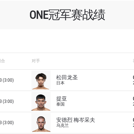
ONE冠军赛战绩
回合
对手
了解更多
松田龙圣
3 (3:00)
日本
地域观看ONE冠军赛，现在注册获得权限了解最新资讯、
及优先机遇获得直播场次的最佳座位！
提亚
3 (3:00)
对手
泰国
安德烈 梅岑采夫
赛事
3 (3:00)
乌克兰