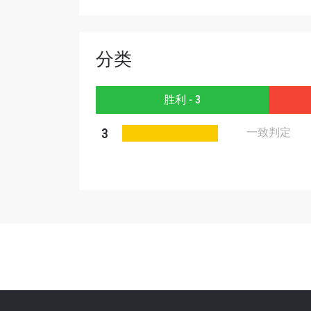
分类
提交此
胜利 - 3
3
一致判定