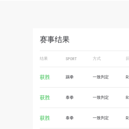
赛事结果
结果
方式
SPORT
浏览
获胜
踢拳
一致判定
R
在任何
福利以
获胜
泰拳
一致判定
R
邮箱
获胜
泰拳
一致判定
R
名字