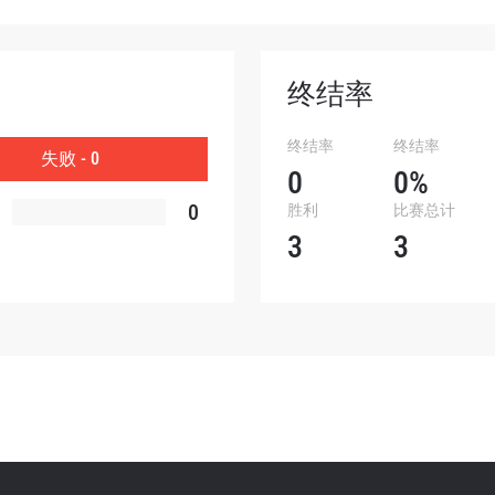
查看集锦
订阅
终结率
表格签署弹出免责声明，即表示您同意我们的隐私政策，
终结率
终结率
集、使用和披露您的信息。您可以随时取消订阅这些信息
失败 - 0
0
0%
0
胜利
比赛总计
3
3