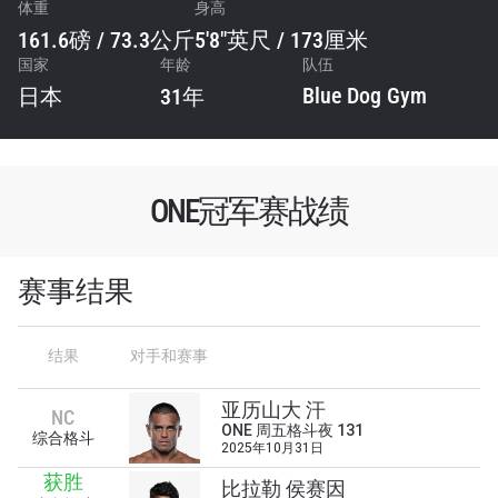
体重
身高
161.6磅 / 73.3公斤
5'8"英尺 / 173厘米
国家
年龄
队伍
Blue Dog Gym
日本
31年
ONE冠军赛战绩
赛事结果
结果
对手和赛事
亚历山大 汗
NC
ONE 周五格斗夜 131
综合格斗
2025年10月31日
获胜
比拉勒 侯赛因