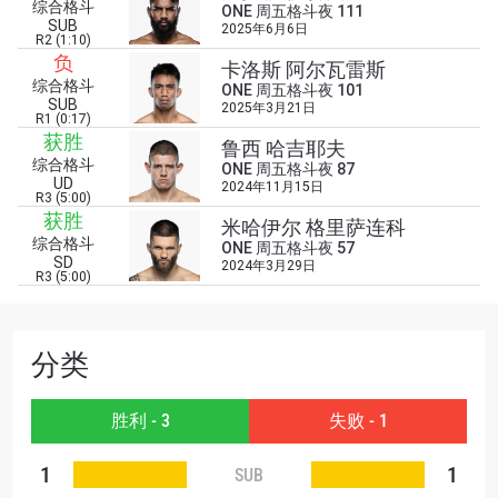
综合格斗
ONE 周五格斗夜 111
SUB
2025年6月6日
R2 (1:10)
负
卡洛斯 阿尔瓦雷斯
浏览了解更多
综合格斗
ONE 周五格斗夜 101
SUB
在任何地域观看ONE冠军赛，现在注册获得权限了
2025年3月21日
R1 (0:17)
解最新资讯、解锁特别福利以及优先机遇获得直播
获胜
鲁西 哈吉耶夫
场次的最佳座位！
综合格斗
ONE 周五格斗夜 87
邮箱
UD
2024年11月15日
对手
R3 (5:00)
获胜
米哈伊尔 格里萨连科
综合格斗
赛事
ONE 周五格斗夜 57
名字
SD
2024年3月29日
R3 (5:00)
查看集锦
分类
订阅
提交此表格签署弹出免责声明，即表示您同意我们
胜利 - 3
失败 - 1
的隐私政策，我们将收集、使用和披露您的信息。
您可以随时取消订阅这些信息。
1
1
SUB